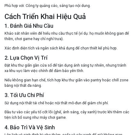
Phù hợp với
: Công ty quảng cáo, sáng tạo nội dung.
Cách Triển Khai Hiệu Quả
1. Đánh Giá Nhu Cầu
Khảo sát nhân viên để hiểu nhu cầu thực tế (ví dụ: họ muốn không gian để
thiền, chơi game hay chỉ nghỉ trưa).
Xác định diện tích và ngân sách khả dụng để chọn thiết kế phù hợp.
2. Lựa Chọn Vị Trí
Đặt khu thư giãn gần cửa sổ để tận dụng ánh sáng tự nhiên, nhưng tránh
xa khu vực làm việc chính để đảm bảo yên tĩnh.
Nếu không gian hạn chế, tích hợp khu thư giãn vào pantry hoặc chill zone
bằng nội thất đa năng.
3. Tối Ưu Chi Phí
Sử dụng nội thất tái chế hoặc nội thất mô-đun để giảm chi phí.
Đầu tư vào các yếu tố cốt lõi (ghế, ánh sáng, cây xanh) trước khi thêm các
tiện ích bổ sung như máy chơi game.
4. Bảo Trì Và Vệ Sinh
Lên lịch vệ sinh định kỳ cho thảm, sofa và cây xanh để giữ không gian