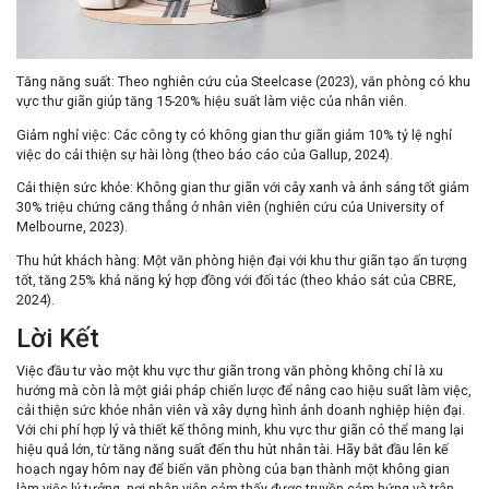
Tăng năng suất
: Theo nghiên cứu của Steelcase (2023), văn phòng có khu
vực thư giãn giúp tăng 15-20% hiệu suất làm việc của nhân viên.
Giảm nghỉ việc
: Các công ty có không gian thư giãn giảm 10% tỷ lệ nghỉ
việc do cải thiện sự hài lòng (theo báo cáo của Gallup, 2024).
Cải thiện sức khỏe
: Không gian thư giãn với cây xanh và ánh sáng tốt giảm
30% triệu chứng căng thẳng ở nhân viên (nghiên cứu của University of
Melbourne, 2023).
Thu hút khách hàng
: Một văn phòng hiện đại với khu thư giãn tạo ấn tượng
tốt, tăng 25% khả năng ký hợp đồng với đối tác (theo khảo sát của CBRE,
2024).
Lời Kết
Việc đầu tư vào một khu vực thư giãn trong văn phòng không chỉ là xu
hướng mà còn là một giải pháp chiến lược để nâng cao hiệu suất làm việc,
cải thiện sức khỏe nhân viên và xây dựng hình ảnh doanh nghiệp hiện đại.
Với chi phí hợp lý và thiết kế thông minh, khu vực thư giãn có thể mang lại
hiệu quả lớn, từ tăng năng suất đến thu hút nhân tài. Hãy bắt đầu lên kế
hoạch ngay hôm nay để biến văn phòng của bạn thành một không gian
làm việc lý tưởng, nơi nhân viên cảm thấy được truyền cảm hứng và trân