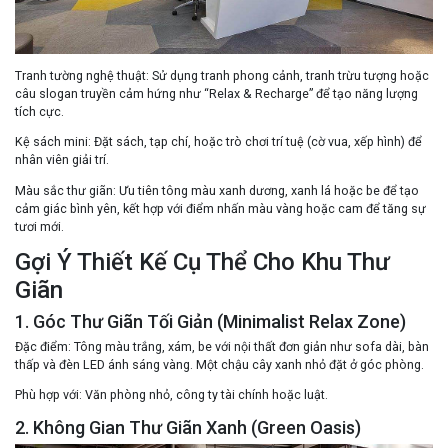
Tranh tường nghệ thuật
: Sử dụng tranh phong cảnh, tranh trừu tượng hoặc
câu slogan truyền cảm hứng như “Relax & Recharge” để tạo năng lượng
tích cực.
Kệ sách mini
: Đặt sách, tạp chí, hoặc trò chơi trí tuệ (cờ vua, xếp hình) để
nhân viên giải trí.
Màu sắc thư giãn
: Ưu tiên tông màu xanh dương, xanh lá hoặc be để tạo
cảm giác bình yên, kết hợp với điểm nhấn màu vàng hoặc cam để tăng sự
tươi mới.
Gợi Ý Thiết Kế Cụ Thể Cho Khu Thư
Giãn
1. Góc Thư Giãn Tối Giản (Minimalist Relax Zone)
Đặc điểm
: Tông màu trắng, xám, be với nội thất đơn giản như sofa dài, bàn
thấp và đèn LED ánh sáng vàng. Một chậu cây xanh nhỏ đặt ở góc phòng.
Phù hợp với
: Văn phòng nhỏ, công ty tài chính hoặc luật.
2. Không Gian Thư Giãn Xanh (Green Oasis)