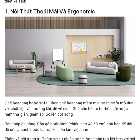
thiết kế sau:
1. Nội Thất Thoải Mái Và Ergonomic
Ghế beanbag hoặc sofa
: Chọn ghế beanbag mềm mại hoặc sofa mô-đun
với chất liệu vải thoáng khí, dễ vệ sinh. Ghế cần hỗ trợ tư thế ngồi hoặc
nằm thư giãn, giảm áp lực lên cột sống.
Bàn thấp đa năng
: Bàn gỗ hoặc kính (chiều cao 40-60 cm) phù hợp để đặt
đồ uống, sách hoặc laptop khi cần làm việc nhẹ.
Thảm và gối trang trí
: Thảm sợi tự nhiên hoặc lông nhân tạo kết hợp với gối