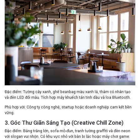
Đặc điểm
: Tường cây xanh, ghế beanbag màu xanh lá, thảm cỏ nhân tạo
và đèn LED đổi màu. Tích hợp máy khuếch tán tinh dầu và loa Bluetooth.
Phù hợp với
: Công ty công nghệ, startup hoặc doanh nghiệp cam kết bền
vững.
3. Góc Thư Giãn Sáng Tạo (Creative Chill Zone)
Đặc điểm
: Bảng trắng lớn, sofa mô-đun, tranh tường graffiti và đèn neon
với slogan vui nhộn. Có khu vực nhỏ với bàn bi lắc hoặc máy chơi game.