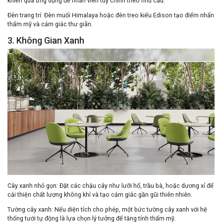
khiển qua ứng dụng để nhân viên tùy chỉnh theo nhu cầu.
Đèn trang trí
: Đèn muối Himalaya hoặc đèn treo kiểu Edison tạo điểm nhấn
thẩm mỹ và cảm giác thư giãn.
3. Không Gian Xanh
Cây xanh nhỏ gọn
: Đặt các chậu cây như lưỡi hổ, trầu bà, hoặc dương xỉ để
cải thiện chất lượng không khí và tạo cảm giác gần gũi thiên nhiên.
Tường cây xanh
: Nếu diện tích cho phép, một bức tường cây xanh với hệ
thống tưới tự động là lựa chọn lý tưởng để tăng tính thẩm mỹ.