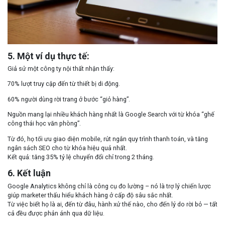
5. Một ví dụ thực tế:
Giả sử một công ty nội thất nhận thấy:
70% lượt truy cập đến từ thiết bị di động.
60% người dùng rời trang ở bước “giỏ hàng”.
Nguồn mang lại nhiều khách hàng nhất là
Google Search với từ khóa “ghế
công thái học văn phòng”.
Từ đó, họ tối ưu giao diện mobile, rút ngắn quy trình thanh toán, và tăng
ngân sách SEO cho từ khóa hiệu quả nhất.
Kết quả: tăng 35% tỷ lệ chuyển đổi chỉ trong 2 tháng.
6. Kết luận
Google Analytics không chỉ là công cụ đo lường – nó là trợ lý chiến lược
giúp marketer thấu hiểu khách hàng ở cấp độ sâu sắc nhất.
Từ việc biết họ là ai, đến từ đâu, hành xử thế nào, cho đến lý do rời bỏ — tất
cả đều được phản ánh qua dữ liệu.