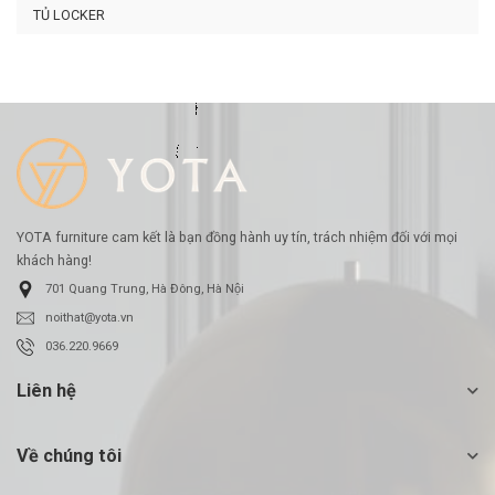
TỦ LOCKER
YOTA furniture cam kết là bạn đồng hành uy tín, trách nhiệm đối với mọi
khách hàng!
701 Quang Trung, Hà Đông, Hà Nội
noithat@yota.vn
036.220.9669
Liên hệ
Về chúng tôi