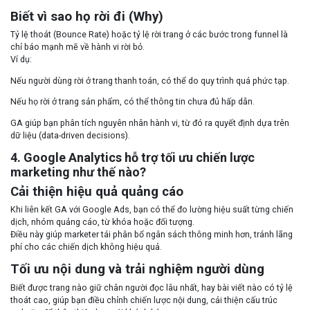
Biết vì sao họ rời đi (Why)
Tỷ lệ thoát (Bounce Rate) hoặc tỷ lệ rời trang ở các bước trong funnel là
chỉ báo mạnh mẽ về hành vi rời bỏ.
Ví dụ:
Nếu người dùng rời ở trang thanh toán, có thể do quy trình quá phức tạp.
Nếu họ rời ở trang sản phẩm, có thể thông tin chưa đủ hấp dẫn.
GA giúp bạn phân tích nguyên nhân hành vi, từ đó ra quyết định dựa trên
dữ liệu (data-driven decisions).
4. Google Analytics hỗ trợ tối ưu chiến lược
marketing như thế nào?
Cải thiện hiệu quả quảng cáo
Khi liên kết GA với Google Ads, bạn có thể đo lường hiệu suất từng chiến
dịch, nhóm quảng cáo, từ khóa hoặc đối tượng.
Điều này giúp marketer tái phân bổ ngân sách thông minh hơn, tránh lãng
phí cho các chiến dịch không hiệu quả.
Tối ưu nội dung và trải nghiệm người dùng
Biết được trang nào giữ chân người đọc lâu nhất, hay bài viết nào có tỷ lệ
thoát cao, giúp bạn điều chỉnh chiến lược nội dung, cải thiện cấu trúc