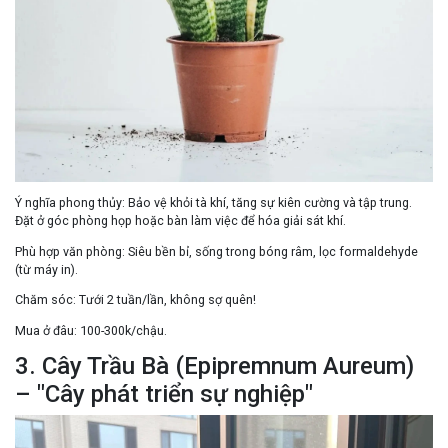
Ý nghĩa phong thủy:
Bảo vệ khỏi tà khí
, tăng sự kiên cường và tập trung.
Đặt ở
góc phòng họp
hoặc bàn làm việc để
hóa giải sát khí
.
Phù hợp văn phòng:
Siêu bền bỉ, sống trong bóng râm, lọc formaldehyde
(từ máy in).
Chăm sóc:
Tưới 2 tuần/lần, không sợ quên!
Mua ở đâu:
100-300k/chậu.
3. Cây Trầu Bà (Epipremnum Aureum)
– "Cây phát triển sự nghiệp"