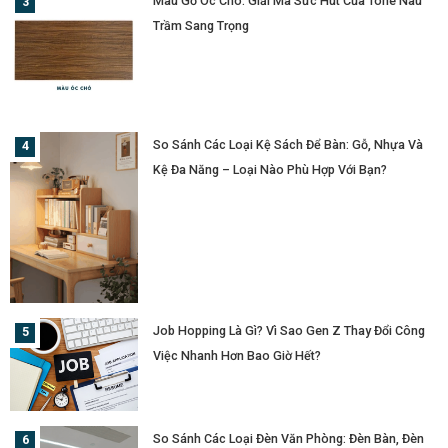
Màu Gỗ Óc Chó: Giải Mã Sức Hút Của Tone Nâu
Trầm Sang Trọng
So Sánh Các Loại Kệ Sách Để Bàn: Gỗ, Nhựa Và
Kệ Đa Năng – Loại Nào Phù Hợp Với Bạn?
Job Hopping Là Gì? Vì Sao Gen Z Thay Đổi Công
Việc Nhanh Hơn Bao Giờ Hết?
So Sánh Các Loại Đèn Văn Phòng: Đèn Bàn, Đèn