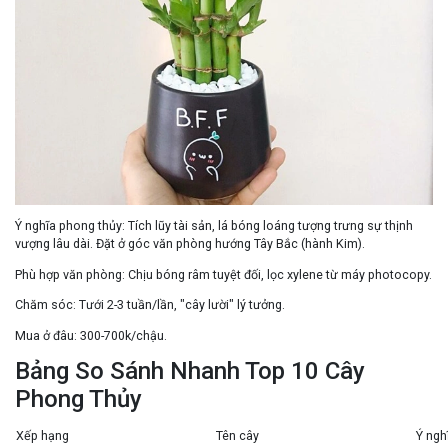
Ý nghĩa phong thủy:
Tích lũy tài sản
, lá bóng loáng tượng trưng sự thịnh
vượng lâu dài. Đặt ở
góc văn phòng
hướng
Tây Bắc
(hành Kim).
Phù hợp văn phòng:
Chịu bóng râm tuyệt đối, lọc xylene từ máy photocopy.
Chăm sóc:
Tưới 2-3 tuần/lần, "cây lười" lý tưởng.
Mua ở đâu:
300-700k/chậu.
Bảng So Sánh Nhanh Top 10 Cây
Phong Thủy
Xếp hạng
Tên cây
Ý ngh