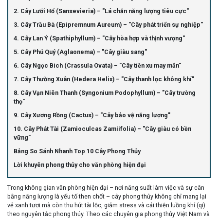
2. Cây Lưỡi Hổ (Sansevieria) – "Lá chắn năng lượng tiêu cực"
3. Cây Trầu Bà (Epipremnum Aureum) – "Cây phát triển sự nghiệp"
4. Cây Lan Ý (Spathiphyllum) – "Cây hòa hợp và thịnh vượng"
5. Cây Phú Quý (Aglaonema) – "Cây giàu sang"
6. Cây Ngọc Bích (Crassula Ovata) – "Cây tiền xu may mắn"
7. Cây Thường Xuân (Hedera Helix) – "Cây thanh lọc không khí"
8. Cây Vạn Niên Thanh (Syngonium Podophyllum) – "Cây trường
thọ"
9. Cây Xương Rồng (Cactus) – "Cây bảo vệ năng lượng"
10. Cây Phát Tài (Zamioculcas Zamiifolia) – "Cây giàu có bền
vững"
Bảng So Sánh Nhanh Top 10 Cây Phong Thủy
Lời khuyên phong thủy cho văn phòng hiện đại
Trong không gian văn phòng hiện đại – nơi năng suất làm việc và sự cân
bằng năng lượng là yếu tố then chốt –
cây phong thủy
không chỉ mang lại
vẻ xanh tươi mà còn
thu hút tài lộc, giảm stress và cải thiện luồng khí (qi)
theo nguyên tắc phong thủy. Theo các chuyên gia phong thủy Việt Nam và