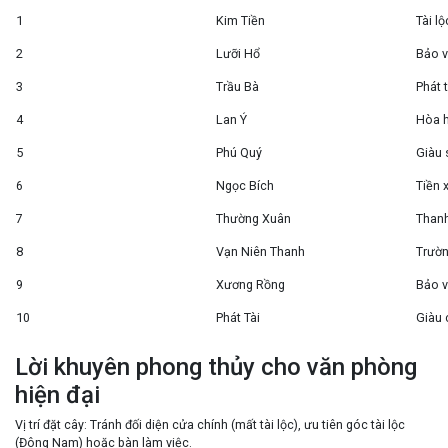
1
Kim Tiền
Tài lộ
2
Lưỡi Hổ
Bảo 
3
Trầu Bà
Phát t
4
Lan Ý
Hòa 
5
Phú Quý
Giàu 
6
Ngọc Bích
Tiền 
7
Thường Xuân
Thanh
8
Vạn Niên Thanh
Trườn
9
Xương Rồng
Bảo 
10
Phát Tài
Giàu 
Lời khuyên phong thủy cho văn phòng
hiện đại
Vị trí đặt cây:
Tránh đối diện cửa chính (mất tài lộc), ưu tiên
góc tài lộc
(Đông Nam)
hoặc
bàn làm việc
.