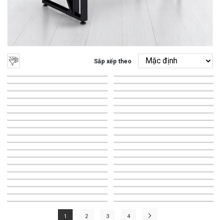
Sắp xếp theo
-23%
-23%
-19%
-21%
-29%
-23%
-22%
-23%
-21%
-19%
-30%
-26%
-37%
-48%
-23%
-22%
-24%
-37%
-31%
-26%
-13%
-12%
-22%
-22%
-24%
-22%
-23%
-22%
-27%
-28%
-36%
-21%
-22%
-24%
-23%
-26%
1
2
3
4