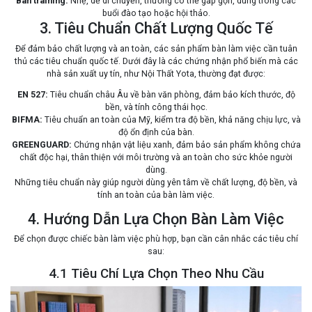
Bàn training:
Nhẹ, dễ di chuyển, thường có thể gấp gọn, dùng trong các
buổi đào tạo hoặc hội thảo.
3. Tiêu Chuẩn Chất Lượng Quốc Tế
Để đảm bảo chất lượng và an toàn, các sản phẩm bàn làm việc cần tuân
thủ các tiêu chuẩn quốc tế. Dưới đây là các chứng nhận phổ biến mà các
nhà sản xuất uy tín, như Nội Thất Yota, thường đạt được:
EN 527:
Tiêu chuẩn châu Âu về bàn văn phòng, đảm bảo kích thước, độ
bền, và tính công thái học.
BIFMA:
Tiêu chuẩn an toàn của Mỹ, kiểm tra độ bền, khả năng chịu lực, và
độ ổn định của bàn.
GREENGUARD:
Chứng nhận vật liệu xanh, đảm bảo sản phẩm không chứa
chất độc hại, thân thiện với môi trường và an toàn cho sức khỏe người
dùng.
Những tiêu chuẩn này giúp người dùng yên tâm về chất lượng, độ bền, và
tính an toàn của bàn làm việc.
4. Hướng Dẫn Lựa Chọn Bàn Làm Việc
Để chọn được chiếc bàn làm việc phù hợp, bạn cần cân nhắc các tiêu chí
sau:
4.1 Tiêu Chí Lựa Chọn Theo Nhu Cầu