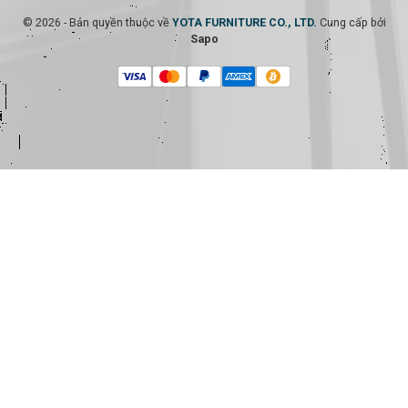
© 2026 - Bản quyền thuộc về
YOTA FURNITURE CO., LTD.
Cung cấp bởi
Sapo