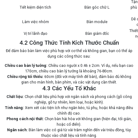
Tận
Tiết kiệm diện tích
Bàn góc chữ L
phù
Dễ d
Làm việc nhóm
Bàn module
Thiết
Vị trí lãnh đạo
Bàn giám đốc
n
4.2 Công Thức Tính Kích Thước Chuẩn
Để đảm bảo bàn làm việc phù hợp với cơ thể và không gian, bạn có thể áp
dụng các công thức sau:
Chiều cao bàn lý tưởng:
Chiều cao người x 0.46 ± 2cm. Ví dụ, nếu bạn cao
170cm, chiều cao bàn lý tưởng là khoảng 76-80cm.
Chiều rộng tối thiểu:
60cm (đối với máy tính để bàn), đảm bảo đủ không
gian cho màn hình, bàn phím, và các vật dụng cần thiết.
4.3 Các Yếu Tố Khác
Chất liệu:
Chọn chất liệu phù hợp với ngân sách và phong cách (gỗ công
nghiệp, gỗ tự nhiên, kim loại, hoặc kính).
Tính năng:
Xem xét các tiện ích như ngăn kéo, tủ phụ, hoặc khả năng điều
chỉnh độ cao.
Phong cách nội thất:
Chọn bàn hài hòa với không gian (hiện đại, tối giản,
hoặc cổ điển).
Ngân sách:
Bàn làm việc có giá từ vài trăm nghìn đến vài triệu đồng, tùy
thuộc vào chất liệu và tính năng.