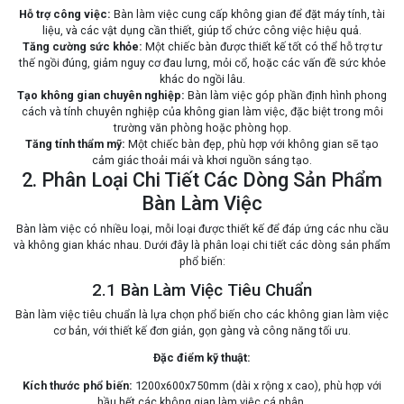
Hỗ trợ công việc:
Bàn làm việc cung cấp không gian để đặt máy tính, tài
liệu, và các vật dụng cần thiết, giúp tổ chức công việc hiệu quả.
Tăng cường sức khỏe:
Một chiếc bàn được thiết kế tốt có thể hỗ trợ tư
thế ngồi đúng, giảm nguy cơ đau lưng, mỏi cổ, hoặc các vấn đề sức khỏe
khác do ngồi lâu.
Tạo không gian chuyên nghiệp:
Bàn làm việc góp phần định hình phong
cách và tính chuyên nghiệp của không gian làm việc, đặc biệt trong môi
trường văn phòng hoặc phòng họp.
Tăng tính thẩm mỹ:
Một chiếc bàn đẹp, phù hợp với không gian sẽ tạo
cảm giác thoải mái và khơi nguồn sáng tạo.
2. Phân Loại Chi Tiết Các Dòng Sản Phẩm
Bàn Làm Việc
Bàn làm việc có nhiều loại, mỗi loại được thiết kế để đáp ứng các nhu cầu
và không gian khác nhau. Dưới đây là phân loại chi tiết các dòng sản phẩm
phổ biến:
2.1 Bàn Làm Việc Tiêu Chuẩn
Bàn làm việc tiêu chuẩn là lựa chọn phổ biến cho các không gian làm việc
cơ bản, với thiết kế đơn giản, gọn gàng và công năng tối ưu.
Đặc điểm kỹ thuật:
Kích thước phổ biến:
1200x600x750mm (dài x rộng x cao), phù hợp với
hầu hết các không gian làm việc cá nhân.