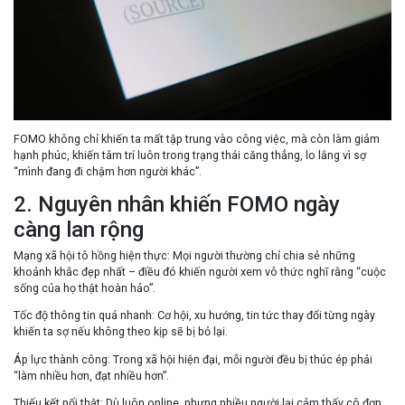
FOMO không chỉ khiến ta mất tập trung vào công việc, mà còn
làm giảm
hạnh phúc
, khiến tâm trí luôn trong trạng thái căng thẳng, lo lắng vì sợ
“mình đang đi chậm hơn người khác”.
2. Nguyên nhân khiến FOMO ngày
càng lan rộng
Mạng xã hội tô hồng hiện thực:
Mọi người thường chỉ chia sẻ những
khoảnh khắc đẹp nhất – điều đó khiến người xem vô thức nghĩ rằng “cuộc
sống của họ thật hoàn hảo”.
Tốc độ thông tin quá nhanh:
Cơ hội, xu hướng, tin tức thay đổi từng ngày
khiến ta sợ nếu không theo kịp sẽ bị bỏ lại.
Áp lực thành công:
Trong xã hội hiện đại, mỗi người đều bị thúc ép phải
“làm nhiều hơn, đạt nhiều hơn”.
Thiếu kết nối thật:
Dù luôn online, nhưng nhiều người lại cảm thấy cô đơn