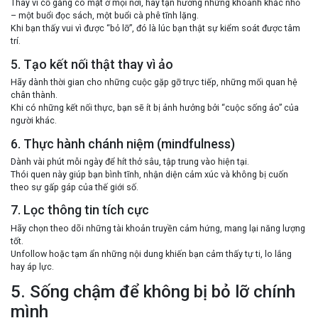
Thay vì cố gắng có mặt ở mọi nơi, hãy tận hưởng những khoảnh khắc nhỏ
– một buổi đọc sách, một buổi cà phê tĩnh lặng.
Khi bạn thấy vui vì được “bỏ lỡ”, đó là lúc bạn thật sự kiểm soát được tâm
trí.
5. Tạo kết nối thật thay vì ảo
Hãy dành thời gian cho những cuộc gặp gỡ trực tiếp, những mối quan hệ
chân thành.
Khi có những kết nối thực, bạn sẽ ít bị ảnh hưởng bởi “cuộc sống ảo” của
người khác.
6. Thực hành chánh niệm (mindfulness)
Dành vài phút mỗi ngày để hít thở sâu, tập trung vào hiện tại.
Thói quen này giúp bạn bình tĩnh, nhận diện cảm xúc và không bị cuốn
theo sự gấp gáp của thế giới số.
7. Lọc thông tin tích cực
Hãy chọn theo dõi những tài khoản truyền cảm hứng, mang lại năng lượng
tốt.
Unfollow hoặc tạm ẩn những nội dung khiến bạn cảm thấy tự ti, lo lắng
hay áp lực.
5. Sống chậm để không bị bỏ lỡ chính
mình