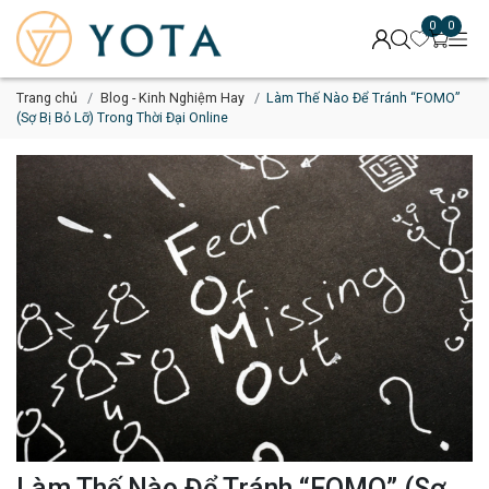
0
0
Trang chủ
Blog - Kinh Nghiệm Hay
Làm Thế Nào Để Tránh “FOMO”
(Sợ Bị Bỏ Lỡ) Trong Thời Đại Online
Làm Thế Nào Để Tránh “FOMO” (Sợ