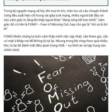
Trong kỷ nguyên mạng xã hội, khi mọi tin tức, trào lưu và câu chuyện thành
công đều xuất hiện chỉ trong vài giây lướt mạng, nhiều người bắt đầu rơi
vào cảm giác lo lắng khi thấy người khác “đang sống tốt hơn mình”. Cảm
giác đó có tên là
FOMO – Fear of Missing Out
, hay còn gọi là “nỗi sợ bị bỏ
lỡ”.
FOMO khiến chúng ta luôn cảm thấy mình cần cập nhật, cần tham gia, cần
có mặt ở khắp nơi để không bị tụt lại. Nhưng trong khi chạy theo quá nhiều
thứ, ta lại dễ đánh mất điều quan trọng nhất –
sự bình an và tập trung vào
chính mình
.