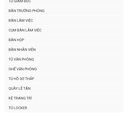
TỦ GIÁM ĐỐC
BÀN TRƯỞNG PHÒNG
BÀN LÀM VIỆC
CỤM BÀN LÀM VIỆC
BÀN HỌP
BÀN NHÂN VIÊN
TỦ VĂN PHÒNG
GHẾ VĂN PHÒNG
TỦ HỒ SƠ THẤP
QUẦY LỄ TÂN
KỆ TRANG TRÍ
TỦ LOCKER