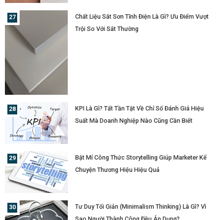
Chất Liệu Sắt Sơn Tĩnh Điện Là Gì? Ưu Điểm Vượt
Trội So Với Sắt Thường
KPI Là Gì? Tất Tần Tật Về Chỉ Số Đánh Giá Hiệu
Suất Mà Doanh Nghiệp Nào Cũng Cần Biết
Bật Mí Công Thức Storytelling Giúp Marketer Kể
Chuyện Thương Hiệu Hiệu Quả
Tư Duy Tối Giản (Minimalism Thinking) Là Gì? Vì
Sao Người Thành Công Đều Áp Dụng?