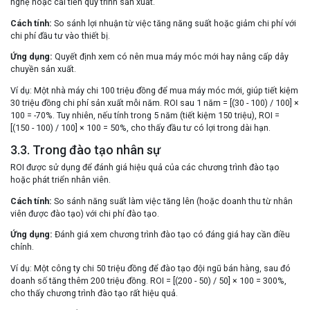
nghệ hoặc cải tiến quy trình sản xuất.
Cách tính:
So sánh lợi nhuận từ việc tăng năng suất hoặc giảm chi phí với
chi phí đầu tư vào thiết bị.
Ứng dụng:
Quyết định xem có nên mua máy móc mới hay nâng cấp dây
chuyền sản xuất.
Ví dụ:
Một nhà máy chi 100 triệu đồng để mua máy móc mới, giúp tiết kiệm
30 triệu đồng chi phí sản xuất mỗi năm. ROI sau 1 năm = [(30 - 100) / 100] ×
100 = -70%. Tuy nhiên, nếu tính trong 5 năm (tiết kiệm 150 triệu), ROI =
[(150 - 100) / 100] × 100 = 50%, cho thấy đầu tư có lợi trong dài hạn.
3.3. Trong đào tạo nhân sự
ROI được sử dụng để đánh giá hiệu quả của các chương trình đào tạo
hoặc phát triển nhân viên.
Cách tính:
So sánh năng suất làm việc tăng lên (hoặc doanh thu từ nhân
viên được đào tạo) với chi phí đào tạo.
Ứng dụng:
Đánh giá xem chương trình đào tạo có đáng giá hay cần điều
chỉnh.
Ví dụ:
Một công ty chi 50 triệu đồng để đào tạo đội ngũ bán hàng, sau đó
doanh số tăng thêm 200 triệu đồng. ROI = [(200 - 50) / 50] × 100 = 300%,
cho thấy chương trình đào tạo rất hiệu quả.