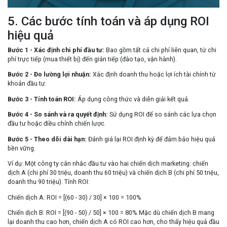
5. Các bước tính toán và áp dụng ROI
hiệu quả
Bước 1 - Xác định chi phí đầu tư:
Bao gồm tất cả chi phí liên quan, từ chi
phí trực tiếp (mua thiết bị) đến gián tiếp (đào tạo, vận hành).
Bước 2 - Đo lường lợi nhuận:
Xác định doanh thu hoặc lợi ích tài chính từ
khoản đầu tư.
Bước 3 - Tính toán ROI:
Áp dụng công thức và diễn giải kết quả.
Bước 4 - So sánh và ra quyết định:
Sử dụng ROI để so sánh các lựa chọn
đầu tư hoặc điều chỉnh chiến lược.
Bước 5 - Theo dõi dài hạn:
Đánh giá lại ROI định kỳ để đảm bảo hiệu quả
bền vững.
Ví dụ:
Một công ty cân nhắc đầu tư vào hai chiến dịch marketing: chiến
dịch A (chi phí 30 triệu, doanh thu 60 triệu) và chiến dịch B (chi phí 50 triệu,
doanh thu 90 triệu). Tính ROI:
Chiến dịch A: ROI = [(60 - 30) / 30] × 100 = 100%
Chiến dịch B: ROI = [(90 - 50) / 50] × 100 = 80% Mặc dù chiến dịch B mang
lại doanh thu cao hơn, chiến dịch A có ROI cao hơn, cho thấy hiệu quả đầu