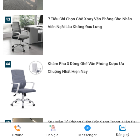
7 Tiêu Chí Chọn Ghế Xoay Văn Phòng Cho Nhân
Viên Ngồi Lâu Không Đau Lưng
Khám Phá 3 Dòng Ghế Văn Phòng Được Ưa
Chuộng Nhất Hiện Nay
50+ Mẫu Tủ Phòng Giám Đốc Sang Trọng, Hiện Đại
Và Tối Ưu Không Gian
Đăng ký
Hotline
Báo giá
Messenger