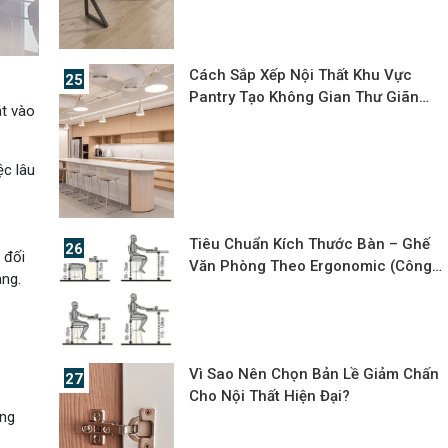
Cách Sắp Xếp Nội Thất Khu Vực
Pantry Tạo Không Gian Thư Giãn
át vào
Cho Nhân Viên
ệc lâu
Tiêu Chuẩn Kích Thước Bàn – Ghế
 đối
Văn Phòng Theo Ergonomic (Công
àng.
Thái Học)
Vì Sao Nên Chọn Bản Lề Giảm Chấn
Cho Nội Thất Hiện Đại?
ống