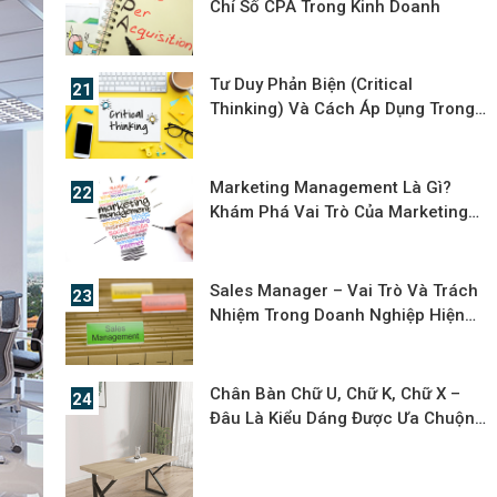
Chỉ Số CPA Trong Kinh Doanh
Tư Duy Phản Biện (Critical
Thinking) Và Cách Áp Dụng Trong
Thực Tế
Marketing Management Là Gì?
Khám Phá Vai Trò Của Marketing
Manager Trong Việc Dẫn Dắt Chiến
Lược Doanh Nghiệp
Sales Manager – Vai Trò Và Trách
Nhiệm Trong Doanh Nghiệp Hiện
Đại
Chân Bàn Chữ U, Chữ K, Chữ X –
Đâu Là Kiểu Dáng Được Ưa Chuộng
Nhất?