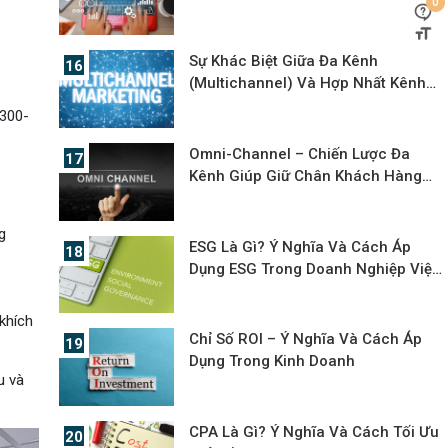
0
Trình Và Trải Nghiệm Khách Hàng?
Sự Khác Biệt Giữa Đa Kênh
(Multichannel) Và Hợp Nhất Kênh
(Omnichannel)
 300-
Omni-Channel – Chiến Lược Đa
Kênh Giúp Giữ Chân Khách Hàng
Hiệu Quả
g
ESG Là Gì? Ý Nghĩa Và Cách Áp
Dụng ESG Trong Doanh Nghiệp Việt
Nam
khích
Chỉ Số ROI – Ý Nghĩa Và Cách Áp
Dụng Trong Kinh Doanh
u và
CPA Là Gì? Ý Nghĩa Và Cách Tối Ưu