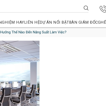
NGHIỆM HAY
LIÊN HỆ
DỰ ÁN NỔI BẬT
BÀN GIÁM ĐỐC
GHẾ
 Hưởng Thế Nào Đến Năng Suất Làm Việc?