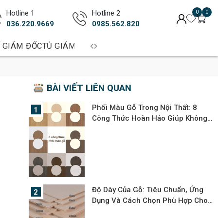
Hotline 1
Hotline 2
0
0
036.220.9669
0985.562.820
 GIÁM ĐỐC
TỦ GIÁM ĐỐC
BÀN TRƯỞNG PHÒNG
BÀN LÀM 
BÀI VIẾT LIÊN QUAN
Phối Màu Gỗ Trong Nội Thất: 8
Công Thức Hoàn Hảo Giúp Không
Gian Đẹp Tinh Tế & Dễ Ứng Dụng
Độ Dày Của Gỗ: Tiêu Chuẩn, Ứng
Dụng Và Cách Chọn Phù Hợp Cho
Nội Thất