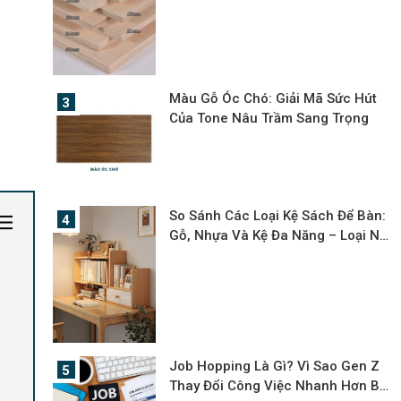
Màu Gỗ Óc Chó: Giải Mã Sức Hút
Của Tone Nâu Trầm Sang Trọng
So Sánh Các Loại Kệ Sách Để Bàn:
Gỗ, Nhựa Và Kệ Đa Năng – Loại Nào
Phù Hợp Với Bạn?
Job Hopping Là Gì? Vì Sao Gen Z
Thay Đổi Công Việc Nhanh Hơn Bao