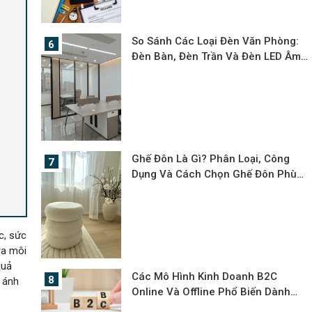
Giờ Hết?
So Sánh Các Loại Đèn Văn Phòng:
Đèn Bàn, Đèn Trần Và Đèn LED Âm
Trần
Ghế Đôn Là Gì? Phân Loại, Công
Dụng Và Cách Chọn Ghế Đôn Phù
Hợp
c, sức
ra môi
quả
Các Mô Hình Kinh Doanh B2C
ế ánh
Online Và Offline Phổ Biến Dành
Cho Các Doanh Nghiệp