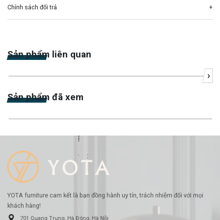
Chính sách đổi trả
Sản phẩm liên quan
›
-23%
Sản phẩm đã xem
-26%
YOTA furniture cam kết là bạn đồng hành uy tín, trách nhiệm đối với mọi
khách hàng!
701 Quang Trung, Hà Đông, Hà Nội