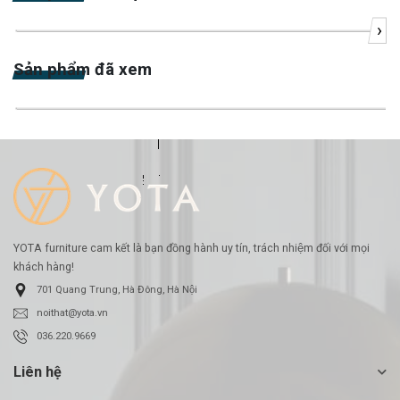
›
-23%
Sản phẩm đã xem
-23%
YOTA furniture cam kết là bạn đồng hành uy tín, trách nhiệm đối với mọi
khách hàng!
701 Quang Trung, Hà Đông, Hà Nội
noithat@yota.vn
036.220.9669
Liên hệ