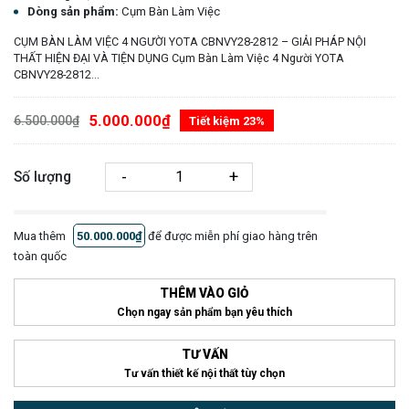
Dòng sản phẩm:
Cụm Bàn Làm Việc
CỤM BÀN LÀM VIỆC 4 NGƯỜI YOTA CBNVY28-2812 – GIẢI PHÁP NỘI
THẤT HIỆN ĐẠI VÀ TIỆN DỤNG Cụm Bàn Làm Việc 4 Người YOTA
CBNVY28-2812...
5.000.000₫
6.500.000₫
Tiết kiệm 23%
-
+
Số lượng
Mua thêm
50.000.000₫
để được miễn phí giao hàng trên
toàn quốc
THÊM VÀO GIỎ
Chọn ngay sản phẩm bạn yêu thích
TƯ VẤN
Tư vấn thiết kế nội thất tùy chọn