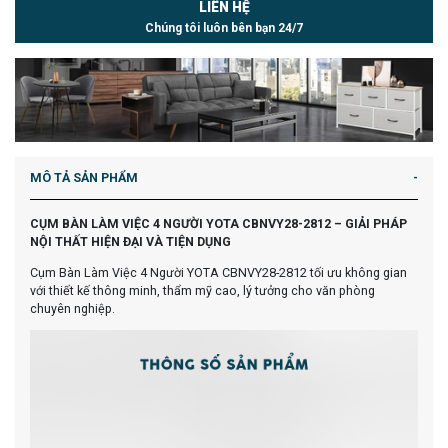
LIÊN HỆ
Chúng tôi luôn bên bạn 24/7
MÔ TẢ SẢN PHẨM
CỤM BÀN LÀM VIỆC 4 NGƯỜI YOTA CBNVY28-2812 – GIẢI PHÁP
NỘI THẤT HIỆN ĐẠI VÀ TIỆN DỤNG
Cụm Bàn Làm Việc 4 Người YOTA CBNVY28-2812 tối ưu không gian
với thiết kế thông minh, thẩm mỹ cao, lý tưởng cho văn phòng
chuyên nghiệp.