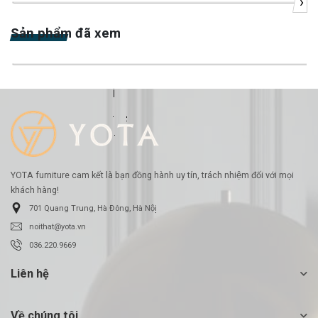
›
-37%
Sản phẩm đã xem
-27%
YOTA furniture cam kết là bạn đồng hành uy tín, trách nhiệm đối với mọi
khách hàng!
701 Quang Trung, Hà Đông, Hà Nội
noithat@yota.vn
036.220.9669
Liên hệ
Về chúng tôi