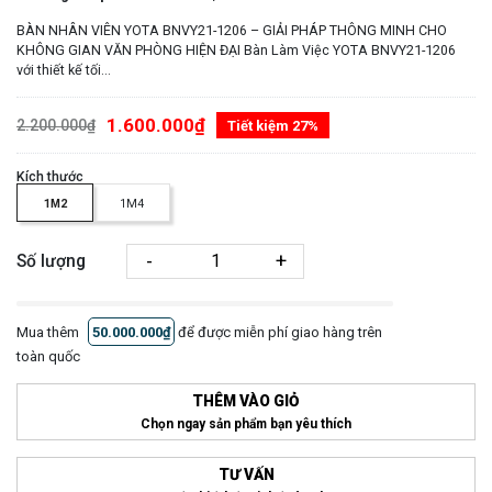
BÀN NHÂN VIÊN YOTA BNVY21-1206 – GIẢI PHÁP THÔNG MINH CHO
KHÔNG GIAN VĂN PHÒNG HIỆN ĐẠI Bàn Làm Việc YOTA BNVY21-1206
với thiết kế tối...
1.600.000₫
2.200.000₫
Tiết kiệm 27%
Kích thước
1M2
1M4
-
+
Số lượng
Mua thêm
50.000.000₫
để được miễn phí giao hàng trên
toàn quốc
THÊM VÀO GIỎ
Chọn ngay sản phẩm bạn yêu thích
TƯ VẤN