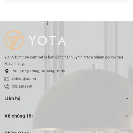
YOTA furniture cam kết là bạn đồng hành uy tín, trách nhiệm đối với mọi
khách hàng!
701 Quang Trung, Hà Đông, Hà Nội
noithat@yota.vn
036.220.9669
Liên hệ
Về chúng tôi