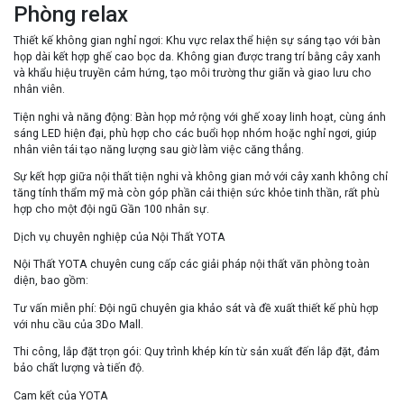
Phòng relax
Thiết kế không gian nghỉ ngơi
: Khu vực relax thể hiện sự sáng tạo với bàn
họp dài kết hợp ghế cao bọc da. Không gian được trang trí bằng cây xanh
và khẩu hiệu truyền cảm hứng, tạo môi trường thư giãn và giao lưu cho
nhân viên.
Tiện nghi và năng động
: Bàn họp mở rộng với ghế xoay linh hoạt, cùng ánh
sáng LED hiện đại, phù hợp cho các buổi họp nhóm hoặc nghỉ ngơi, giúp
nhân viên tái tạo năng lượng sau giờ làm việc căng thẳng.
Sự kết hợp giữa nội thất tiện nghi và không gian mở với cây xanh không chỉ
tăng tính thẩm mỹ mà còn góp phần cải thiện sức khỏe tinh thần, rất phù
hợp cho một đội ngũ Gần 100 nhân sự.
Dịch vụ chuyên nghiệp của Nội Thất YOTA
Nội Thất YOTA chuyên cung cấp các giải pháp nội thất văn phòng toàn
diện, bao gồm:
Tư vấn miễn phí
: Đội ngũ chuyên gia khảo sát và đề xuất thiết kế phù hợp
với nhu cầu của 3Do Mall.
Thi công, lắp đặt trọn gói
: Quy trình khép kín từ sản xuất đến lắp đặt, đảm
bảo chất lượng và tiến độ.
Cam kết của YOTA