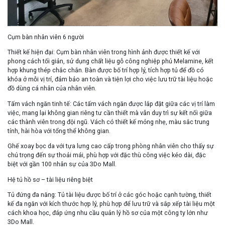
Cụm bàn nhân viên 6 người
Thiết kế hiện đại
: Cụm bàn nhân viên trong hình ảnh được thiết kế với
phong cách tối giản, sử dụng chất liệu gỗ công nghiệp phủ Melamine, kết
hợp khung thép chắc chắn. Bàn được bố trí hợp lý, tích hợp tủ để đồ có
khóa ở mỗi vị trí, đảm bảo an toàn và tiện lợi cho việc lưu trữ tài liệu hoặc
đồ dùng cá nhân của nhân viên.
Tấm vách ngăn tinh tế
: Các tấm vách ngăn được lắp đặt giữa các vị trí làm
việc, mang lại không gian riêng tư cần thiết mà vẫn duy trì sự kết nối giữa
các thành viên trong đội ngũ. Vách có thiết kế mỏng nhẹ, màu sắc trung
tính, hài hòa với tổng thể không gian.
Ghế xoay bọc da với tựa lưng cao cấp trong phòng nhân viên cho thấy sự
chú trọng đến sự thoải mái, phù hợp với đặc thù công việc kéo dài, đặc
biệt với gần 100 nhân sự của 3Do Mall.
Hệ tủ hồ sơ – tài liệu riêng biệt
Tủ đứng đa năng
: Tủ tài liệu được bố trí ở các góc hoặc cạnh tường, thiết
kế đa ngăn với kích thước hợp lý, phù hợp để lưu trữ và sắp xếp tài liệu một
cách khoa học, đáp ứng nhu cầu quản lý hồ sơ của một công ty lớn như
3Do Mall.