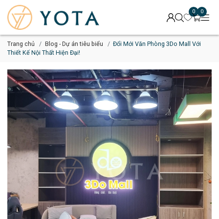
0
0
Trang chủ
Blog - Dự án tiêu biểu
Đổi Mới Văn Phòng 3Do Mall Với
Thiết Kế Nội Thất Hiện Đại!