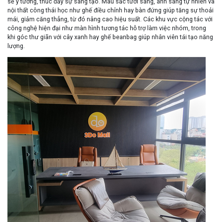
sẻ ý tưởng, thúc đẩy sự sáng tạo. Màu sắc tươi sáng, ánh sáng tự nhiên và
nội thất công thái học như ghế điều chỉnh hay bàn đứng giúp tăng sự thoải
mái, giảm căng thẳng, từ đó nâng cao hiệu suất. Các khu vực cộng tác với
công nghệ hiện đại như màn hình tương tác hỗ trợ làm việc nhóm, trong
khi góc thư giãn với cây xanh hay ghế beanbag giúp nhân viên tái tạo năng
lượng.