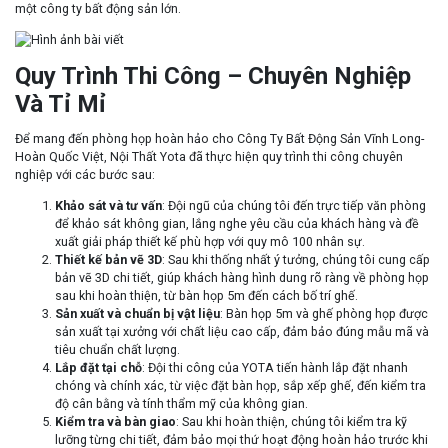
một công ty bất động sản lớn.
Quy Trình Thi Công – Chuyên Nghiệp
Và Tỉ Mỉ
Để mang đến phòng họp hoàn hảo cho Công Ty Bất Động Sản Vĩnh Long-
Hoàn Quốc Việt, Nội Thất Yota đã thực hiện quy trình thi công chuyên
nghiệp với các bước sau:
Khảo sát và tư vấn
: Đội ngũ của chúng tôi đến trực tiếp văn phòng
để khảo sát không gian, lắng nghe yêu cầu của khách hàng và đề
xuất giải pháp thiết kế phù hợp với quy mô 100 nhân sự.
Thiết kế bản vẽ 3D
: Sau khi thống nhất ý tưởng, chúng tôi cung cấp
bản vẽ 3D chi tiết, giúp khách hàng hình dung rõ ràng về phòng họp
sau khi hoàn thiện, từ bàn họp 5m đến cách bố trí ghế.
Sản xuất và chuẩn bị vật liệu
: Bàn họp 5m và ghế phòng họp được
sản xuất tại xưởng với chất liệu cao cấp, đảm bảo đúng mẫu mã và
tiêu chuẩn chất lượng.
Lắp đặt tại chỗ
: Đội thi công của YOTA tiến hành lắp đặt nhanh
chóng và chính xác, từ việc đặt bàn họp, sắp xếp ghế, đến kiểm tra
độ cân bằng và tính thẩm mỹ của không gian.
Kiểm tra và bàn giao
: Sau khi hoàn thiện, chúng tôi kiểm tra kỹ
lưỡng từng chi tiết, đảm bảo mọi thứ hoạt động hoàn hảo trước khi