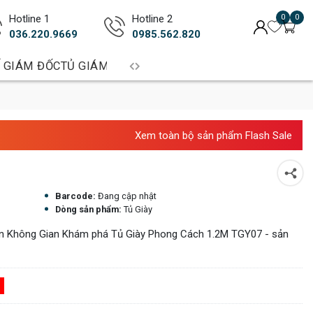
Hotline 1
Hotline 2
0
0
036.220.9669
0985.562.820
 GIÁM ĐỐC
TỦ GIÁM ĐỐC
BÀN TRƯỞNG PHÒNG
BÀN LÀM 
Xem toàn bộ sản phẩm Flash Sale
Barcode:
Đang cập nhật
Dòng sản phẩm:
Tủ Giày
n Không Gian Khám phá Tủ Giày Phong Cách 1.2M TGY07 - sản