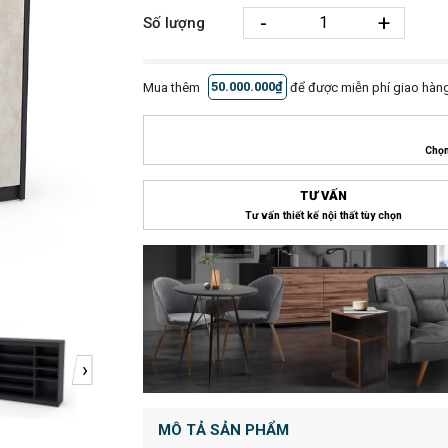
-
+
Số lượng
Mua thêm
50.000.000₫
để được miễn phí giao hàng
Chọn
TƯ VẤN
Tư vấn thiết kế nội thất tùy chọn
›
MÔ TẢ SẢN PHẨM