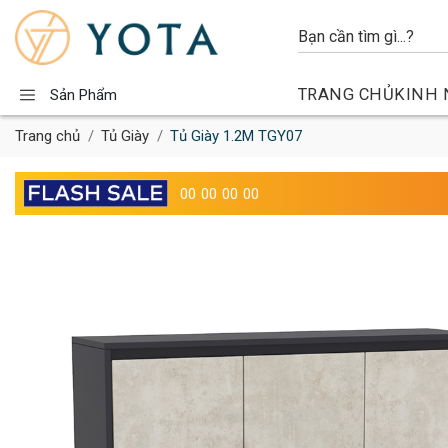
TRANG CHỦ
KINH 
Sản Phẩm
Trang chủ
Tủ Giày
Tủ Giày 1.2M TGY07
00
00
00
00