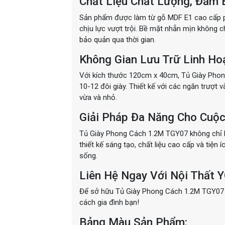
Chất Liệu Chất Lượng, Đảm 
Sản phẩm được làm từ gỗ MDF E1 cao cấp 
chịu lực vượt trội. Bề mặt nhẵn mịn không c
bảo quản qua thời gian.
Không Gian Lưu Trữ Linh Hoạ
Với kích thước 120cm x 40cm, Tủ Giày Phon
10-12 đôi giày. Thiết kế với các ngăn trượt v
vừa và nhỏ.
Giải Pháp Đa Năng Cho Cuộc
Tủ Giày Phong Cách 1.2M TGY07 không chỉ là 
thiết kế sáng tạo, chất liệu cao cấp và tiện
sống.
Liên Hệ Ngay Với Nội Thất 
Để sở hữu Tủ Giày Phong Cách 1.2M TGY07 
cách gia đình bạn!
Bảng Màu Sản Phẩm: