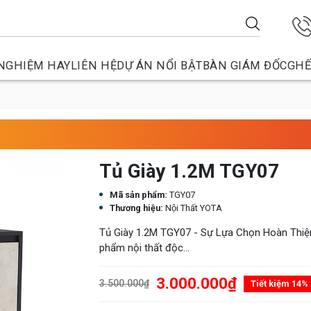
NGHIỆM HAY
LIÊN HỆ
DỰ ÁN NỔI BẬT
BÀN GIÁM ĐỐC
GHẾ
Tủ Giày 1.2M TGY07
Mã sản phẩm:
TGY07
Thương hiệu:
Nội Thất YOTA
Tủ Giày 1.2M TGY07 - Sự Lựa Chọn Hoàn Thiệ
phẩm nội thất độc...
3.000.000₫
3.500.000₫
Tiết kiệm 14%