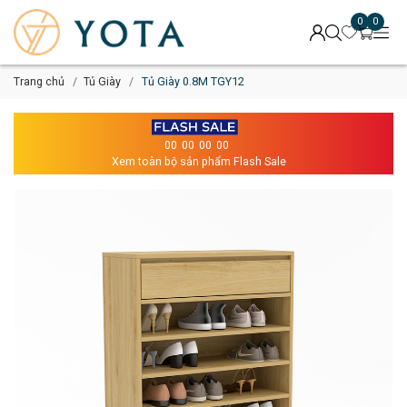
0
0
Trang chủ
Tủ Giày
Tủ Giày 0.8M TGY12
00
00
00
00
Xem toàn bộ sản phẩm Flash Sale