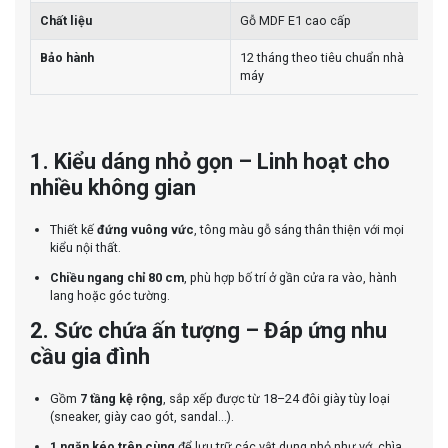
Chất liệu
Gỗ MDF E1 cao cấp
Bảo hành
12 tháng theo tiêu chuẩn nhà
máy
1. Kiểu dáng nhỏ gọn – Linh hoạt cho
nhiều không gian
Thiết kế
đứng vuông vức
, tông màu gỗ sáng thân thiện với mọi
kiểu nội thất.
Chiều ngang chỉ 80 cm
, phù hợp bố trí ở gần cửa ra vào, hành
lang hoặc góc tường.
2. Sức chứa ấn tượng – Đáp ứng nhu
cầu gia đình
Gồm
7 tầng kệ rộng
, sắp xếp được từ 18–24 đôi giày tùy loại
(sneaker, giày cao gót, sandal...).
1 ngăn kéo trên cùng
để lưu trữ các vật dụng nhỏ như vớ, chìa