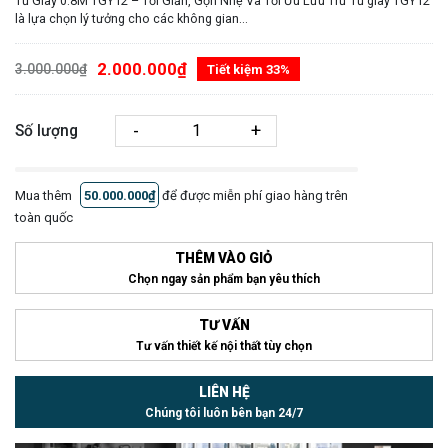
Tủ Giày 0.8M TGY12 – Tối Giản, Gọn Nhẹ Và Tối Ưu Lưu Trữ Tủ giày TGY12
là lựa chọn lý tưởng cho các không gian...
2.000.000₫
3.000.000₫
Tiết kiệm 33%
-
+
Số lượng
Mua thêm
50.000.000₫
để được miễn phí giao hàng trên
toàn quốc
THÊM VÀO GIỎ
Chọn ngay sản phẩm bạn yêu thích
TƯ VẤN
Tư vấn thiết kế nội thất tùy chọn
LIÊN HỆ
Chúng tôi luôn bên bạn 24/7