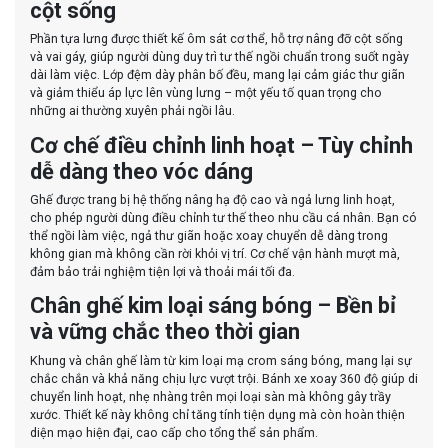
cột sống
Phần tựa lưng được thiết kế ôm sát cơ thể, hỗ trợ nâng đỡ cột sống
và vai gáy, giúp người dùng duy trì tư thế ngồi chuẩn trong suốt ngày
dài làm việc. Lớp đệm dày phân bố đều, mang lại cảm giác thư giãn
và giảm thiểu áp lực lên vùng lưng – một yếu tố quan trọng cho
những ai thường xuyên phải ngồi lâu.
Cơ chế điều chỉnh linh hoạt – Tùy chỉnh
dễ dàng theo vóc dáng
Ghế được trang bị hệ thống nâng hạ độ cao và ngả lưng linh hoạt,
cho phép người dùng điều chỉnh tư thế theo nhu cầu cá nhân. Bạn có
thể ngồi làm việc, ngả thư giãn hoặc xoay chuyển dễ dàng trong
không gian mà không cần rời khỏi vị trí. Cơ chế vận hành mượt mà,
đảm bảo trải nghiệm tiện lợi và thoải mái tối đa.
Chân ghế kim loại sáng bóng – Bền bỉ
và vững chắc theo thời gian
Khung và chân ghế làm từ kim loại mạ crom sáng bóng, mang lại sự
chắc chắn và khả năng chịu lực vượt trội. Bánh xe xoay 360 độ giúp di
chuyển linh hoạt, nhẹ nhàng trên mọi loại sàn mà không gây trầy
xước. Thiết kế này không chỉ tăng tính tiện dụng mà còn hoàn thiện
diện mạo hiện đại, cao cấp cho tổng thể sản phẩm.