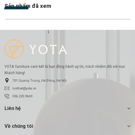
Sản phẩm đã xem
-25%
YOTA furniture cam kết là bạn đồng hành uy tín, trách nhiệm đối với mọi
khách hàng!
701 Quang Trung, Hà Đông, Hà Nội
noithat@yota.vn
036.220.9669
Liên hệ
Về chúng tôi