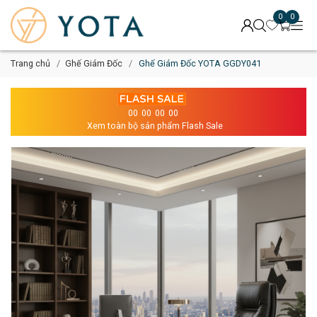
0
0
Trang chủ
Ghế Giám Đốc
Ghế Giám Đốc YOTA GGDY041
00
00
00
00
Xem toàn bộ sản phẩm Flash Sale