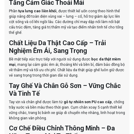
Tăng Cảm Giác Thoải Mái
Phần
tựa lưng cao liền khối
, được thiết kế uốn cong theo hình thể
giúp nâng đỡ toàn diện vùng vai – lưng – cổ, hỗ trợ giảm áp lực lên
cột sống và cổ khi ngồi lâu. Các đường chỉ may dập nổi làm nổi bật
cấu trúc đệm, tăng giá trị thẩm mỹ và tạo điểm nhấn tinh tế cho tổng
thể ghế.
Chất Liệu Da Thật Cao Cấp – Trải
Nghiệm Êm Ái, Sang Trọng
Bề mặt tiếp xúc trực tiếp với người sử dụng được
bọc da thật mềm
mại
, mang lại cảm giác êm ái, thoáng khí và bền bỉ, đảm bảo đồng bộ
về thẩm mỹ và tối ưu chi phí. Chất liệu da thật giúp ghế luôn giữ được
vẻ sang trọng trong thời gian dài sử dụng.
Tay Ghế Và Chân Gỗ Sơn – Vững Chắc
Và Tinh Tế
Tay vịn và chân ghế được làm từ
gỗ tự nhiên sơn PU cao cấp
, chống
trầy xước và bền màu theo thời gian. Cụm chân xoay 5 cạnh thiết kế
vững chắc, trang bị bánh xe giúp di chuyển nhẹ nhàng, linh hoạt trong
không gian văn phòng.
Cơ Chế Điều Chỉnh Thông Minh – Đa