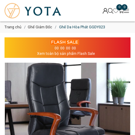
0
0
Trang chủ
Ghế Giám Đốc
Ghế Da Hòa Phát GGDY023
00
00
00
00
Xem toàn bộ sản phẩm Flash Sale