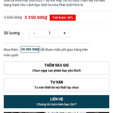
Ghế Da Hòa Phát GGDY023 – Sự Kết Hợp Tối Ưu Giữa Thẩm Mỹ Và Hiệu
Năng Dành Cho Lãnh Đạo Ghế Da Hòa Phát GGDY023 là...
3.350.000₫
4.500.000₫
Tiết kiệm 26%
-
+
Số lượng
Mua thêm
50.000.000₫
để được miễn phí giao hàng trên
toàn quốc
THÊM VÀO GIỎ
Chọn ngay sản phẩm bạn yêu thích
TƯ VẤN
Tư vấn thiết kế nội thất tùy chọn
LIÊN HỆ
Chúng tôi luôn bên bạn 24/7