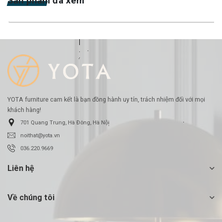
Sản phẩm đã xem
-26%
YOTA furniture cam kết là bạn đồng hành uy tín, trách nhiệm đối với mọi
khách hàng!
701 Quang Trung, Hà Đông, Hà Nội
noithat@yota.vn
036.220.9669
Liên hệ
Về chúng tôi