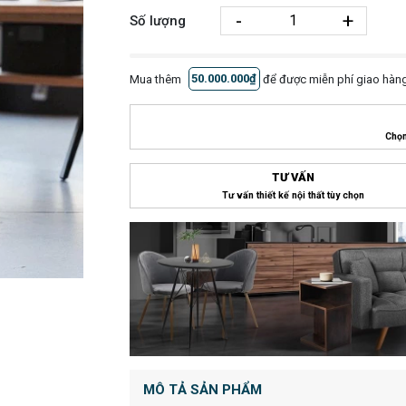
-
+
Số lượng
Mua thêm
50.000.000₫
để được miễn phí giao hàng
Chọn
TƯ VẤN
Tư vấn thiết kế nội thất tùy chọn
MÔ TẢ SẢN PHẨM