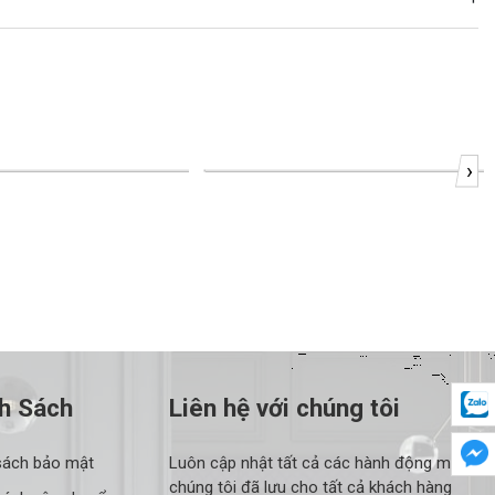
›
-23%
h Sách
Liên hệ với chúng tôi
sách bảo mật
Luôn cập nhật tất cả các hành động mà
chúng tôi đã lưu cho tất cả khách hàng