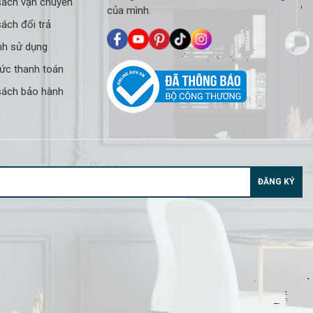
sách vận chuyển
của mình.
ách đổi trả
nh sử dụng
hức thanh toán
sách bảo hành
ĐĂNG KÝ