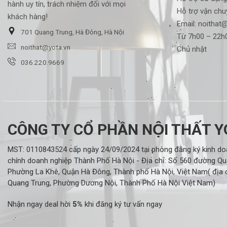
hành uy tín, trách nhiệm đối với mọi
Hỗ trợ vận chu
khách hàng!
Email:
noithat@
701 Quang Trung, Hà Đông, Hà Nội
Từ 7h00 – 22h0
noithat@yota.vn
Chủ nhật
036.220.9669
CÔNG TY CỔ PHẦN NỘI THẤT 
MST: 0110843524 cấp ngày 24/09/2024 tại phòng đăng ký kinh doa
chính doanh nghiệp Thành Phố Hà Nội - Địa chỉ: Số 560 đường Qu
Phường La Khê, Quận Hà Đông, Thành phố Hà Nội, Việt Nam( địa c
Quang Trung, Phường Dương Nội, Thành Phố Hà Nội Việt Nam)
Nhận ngay deal hời
5%
khi đăng ký tư vấn ngay