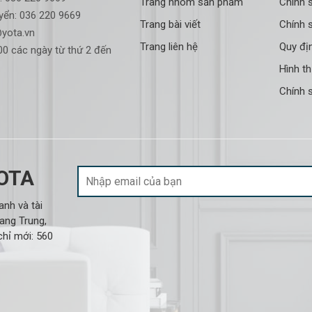
Trang nhóm sản phẩm
Chính 
yển:
036 220 9669
Trang bài viết
Chính s
yota.vn
Trang liên hệ
Quy đị
0 các ngày từ thứ 2 đến
Hình t
Chính 
YOTA
nh và tài
ang Trung,
hỉ mới: 560