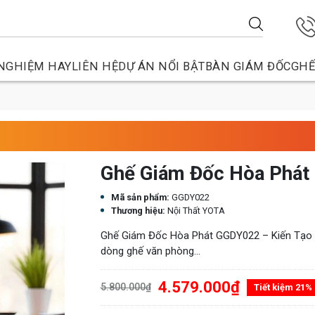
NGHIỆM HAY
LIÊN HỆ
DỰ ÁN NỔI BẬT
BÀN GIÁM ĐỐC
GHẾ
Ghế Giám Đốc Hòa Phá
Mã sản phẩm:
GGDY022
Thương hiệu:
Nội Thất YOTA
Ghế Giám Đốc Hòa Phát GGDY022 – Kiến Tạo 
dòng ghế văn phòng...
4.579.000₫
5.800.000₫
Tiết kiệm 21%