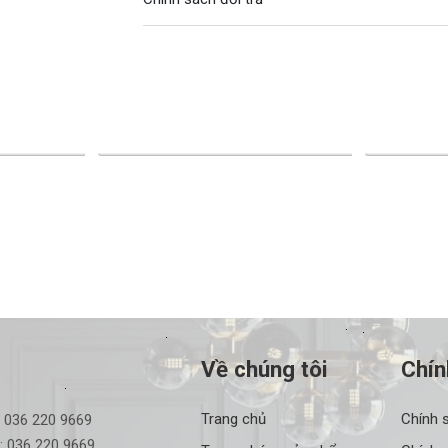
-23%
-23%
Về chúng tôi
Chín
Trang chủ
Chính 
:
036 220 9669
:
036 220 9669