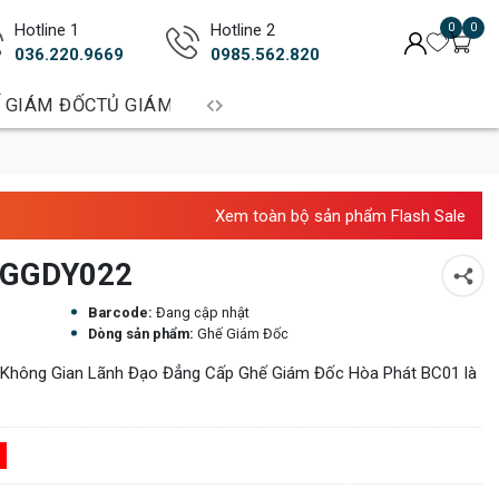
Hotline 1
Hotline 2
0
0
036.220.9669
0985.562.820
 GIÁM ĐỐC
TỦ GIÁM ĐỐC
BÀN TRƯỞNG PHÒNG
BÀN LÀM 
Xem toàn bộ sản phẩm Flash Sale
t GGDY022
Barcode:
Đang cập nhật
Dòng sản phẩm:
Ghế Giám Đốc
Không Gian Lãnh Đạo Đẳng Cấp Ghế Giám Đốc Hòa Phát BC01 là