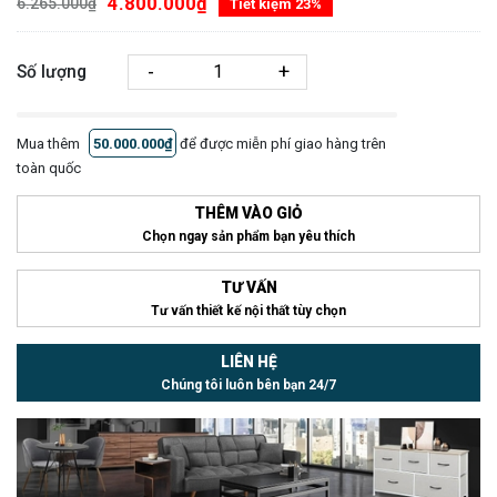
4.800.000₫
6.265.000₫
Tiết kiệm 23%
-
+
Số lượng
Mua thêm
50.000.000₫
để được miễn phí giao hàng trên
toàn quốc
THÊM VÀO GIỎ
Chọn ngay sản phẩm bạn yêu thích
TƯ VẤN
Tư vấn thiết kế nội thất tùy chọn
LIÊN HỆ
Chúng tôi luôn bên bạn 24/7