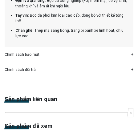
Đệm và tựa lưng:
Bọc da công nghiệp (PU) mềm mại, dễ vệ sinh,
thoáng khí và êm ái khi ngồi lâu.
Tay vịn:
Bọc da phối kim loại cao cấp, đồng bộ với thiết kế tổng
thể.
Chân ghế:
Thép mạ sáng bóng, trang bị bánh xe linh hoạt, chịu
lực cao.
Chính sách bảo mật
Chính sách đổi trả
Sản phẩm liên quan
›
-20%
Sản phẩm đã xem