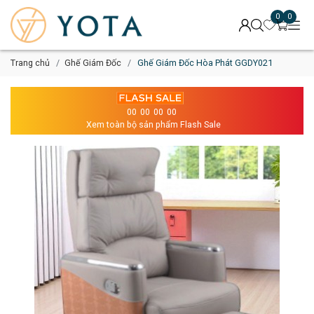
0
0
Trang chủ
Ghế Giám Đốc
Ghế Giám Đốc Hòa Phát GGDY021
00
00
00
00
Xem toàn bộ sản phẩm Flash Sale