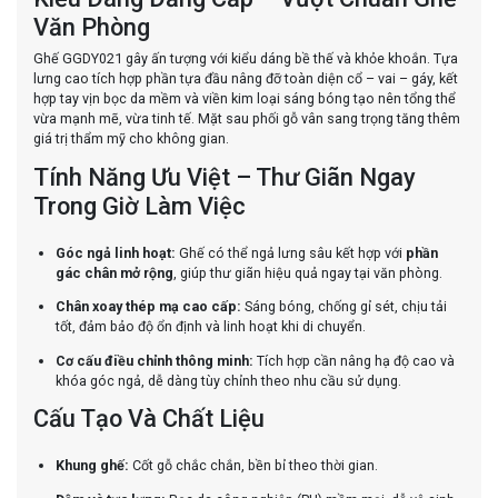
Văn Phòng
Ghế GGDY021 gây ấn tượng với kiểu dáng bề thế và khỏe khoắn. Tựa
lưng cao tích hợp phần tựa đầu nâng đỡ toàn diện cổ – vai – gáy, kết
hợp tay vịn bọc da mềm và viền kim loại sáng bóng tạo nên tổng thể
vừa mạnh mẽ, vừa tinh tế. Mặt sau phối gỗ vân sang trọng tăng thêm
giá trị thẩm mỹ cho không gian.
Tính Năng Ưu Việt – Thư Giãn Ngay
Trong Giờ Làm Việc
Góc ngả linh hoạt:
Ghế có thể ngả lưng sâu kết hợp với
phần
gác chân mở rộng
, giúp thư giãn hiệu quả ngay tại văn phòng.
Chân xoay thép mạ cao cấp:
Sáng bóng, chống gỉ sét, chịu tải
tốt, đảm bảo độ ổn định và linh hoạt khi di chuyển.
Cơ cấu điều chỉnh thông minh:
Tích hợp cần nâng hạ độ cao và
khóa góc ngả, dễ dàng tùy chỉnh theo nhu cầu sử dụng.
Cấu Tạo Và Chất Liệu
Khung ghế:
Cốt gỗ chắc chắn, bền bỉ theo thời gian.