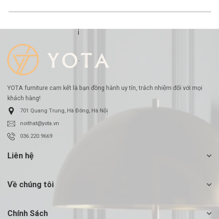
-16%
YOTA furniture cam kết là bạn đồng hành uy tín, trách nhiệm đối với mọi
khách hàng!
701 Quang Trung, Hà Đông, Hà Nội
noithat@yota.vn
036.220.9669
Liên hệ
Về chúng tôi
Chính Sách