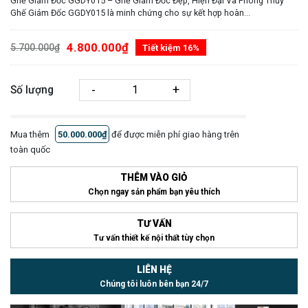
Ghế Giám Đốc GGDY015 – Ghế Giám Đốc Đẹp, Hiện Đại Và Phong Thủy
Ghế Giám Đốc GGDY015 là minh chứng cho sự kết hợp hoàn...
4.800.000₫
5.700.000₫
Tiết kiệm 16%
-
+
Số lượng
Mua thêm
50.000.000₫
để được miễn phí giao hàng trên
toàn quốc
THÊM VÀO GIỎ
Chọn ngay sản phẩm bạn yêu thích
TƯ VẤN
Tư vấn thiết kế nội thất tùy chọn
LIÊN HỆ
Chúng tôi luôn bên bạn 24/7