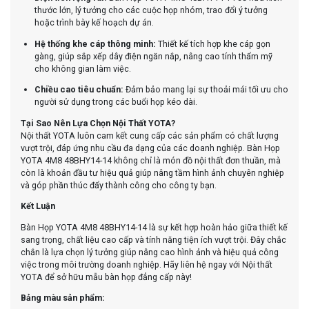
thước lớn, lý tưởng cho các cuộc họp nhóm, trao đổi ý tưởng
hoặc trình bày kế hoạch dự án.
Hệ thống khe cáp thông minh:
Thiết kế tích hợp khe cáp gọn
gàng, giúp sắp xếp dây điện ngăn nắp, nâng cao tính thẩm mỹ
cho không gian làm việc.
Chiều cao tiêu chuẩn:
Đảm bảo mang lại sự thoải mái tối ưu cho
người sử dụng trong các buổi họp kéo dài.
Tại Sao Nên Lựa Chọn Nội Thất YOTA?
Nội thất YOTA luôn cam kết cung cấp các sản phẩm có chất lượng
vượt trội, đáp ứng nhu cầu đa dạng của các doanh nghiệp. Bàn Họp
YOTA 4M8 48BHY14-14 không chỉ là món đồ nội thất đơn thuần, mà
còn là khoản đầu tư hiệu quả giúp nâng tầm hình ảnh chuyên nghiệp
và góp phần thúc đẩy thành công cho công ty bạn.
Kết Luận
Bàn Họp YOTA 4M8 48BHY14-14 là sự kết hợp hoàn hảo giữa thiết kế
sang trọng, chất liệu cao cấp và tính năng tiện ích vượt trội. Đây chắc
chắn là lựa chọn lý tưởng giúp nâng cao hình ảnh và hiệu quả công
việc trong môi trường doanh nghiệp. Hãy liên hệ ngay với Nội thất
YOTA để sở hữu mẫu bàn họp đẳng cấp này!
Bảng màu sản phẩm: