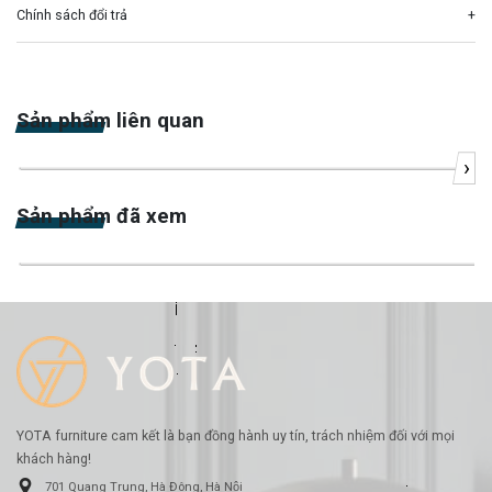
Chính sách đổi trả
Sản phẩm liên quan
›
-22%
Sản phẩm đã xem
-15%
YOTA furniture cam kết là bạn đồng hành uy tín, trách nhiệm đối với mọi
khách hàng!
701 Quang Trung, Hà Đông, Hà Nội