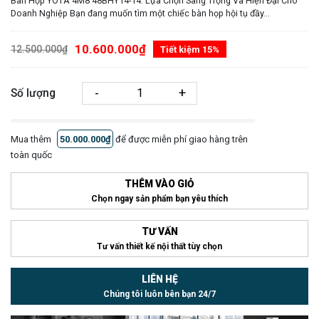
Bàn Họp YOTA 4M8 48BHY14-14: Lựa Chọn Sang Trọng Và Hiện Đại Cho
Doanh Nghiệp Bạn đang muốn tìm một chiếc bàn họp hội tụ đầy...
10.600.000₫
12.500.000₫
Tiết kiệm 15%
-
+
Số lượng
Mua thêm
50.000.000₫
để được miễn phí giao hàng trên
toàn quốc
THÊM VÀO GIỎ
Chọn ngay sản phẩm bạn yêu thích
TƯ VẤN
Tư vấn thiết kế nội thất tùy chọn
LIÊN HỆ
Chúng tôi luôn bên bạn 24/7