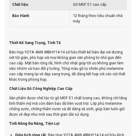
Chất liệu
Gỗ MDF E1 cao cấp
Bảo Hành
12 tháng theo tiêu chuẩn nhà
máy
Thiết Kế Sang Trọng, Tinh Tế
Bàn Họp YOTA 4M8 48BHY14-14 sở hữu thiết kế hiện đại với đường
nét tối giản, phù hợp với mọi không gian văn phòng từ nhỏ gọn đến
cao cấp. Mặt bàn rộng rãi, hình chữ nhật giúp tối ưu không gian làm
việc nhóm và trao đổi ý tưởng. Tông màu gỗ tự nhiên phủ melamine
cao cấp mang lại vẻ đẹp sang trọng, dễ dàng kết hợp với các nội thất
khác trong phòng họp.
Chất Liệu Gỗ Công Nghiệp Cao Cấp
Sản phẩm được chế tác từ gỗ MDF E1 chất lượng cao, không chỉ tăng
tính thẩm mỹ mà còn đảm bảo độ bền vượt trội. Lớp phủ melamine
chống xước, chống thấm nước và dễ dàng vệ sinh, giúp bàn luôn giữ
được vẻ đẹp như mới sau thời gian dài sử dụng.
Tính Năng Đa Năng, Tiện Lợi
Diện tích rộng rãi:
Bàn Họp YOTA 4M8 48BHY14-14
sở hữu kích