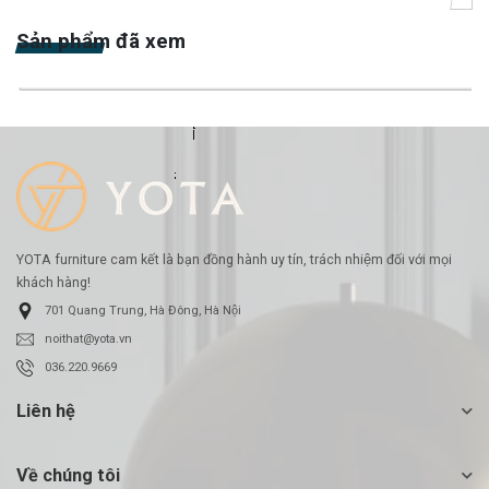
-22%
Sản phẩm đã xem
-23%
YOTA furniture cam kết là bạn đồng hành uy tín, trách nhiệm đối với mọi
khách hàng!
701 Quang Trung, Hà Đông, Hà Nội
noithat@yota.vn
036.220.9669
Liên hệ
Về chúng tôi