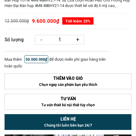
Bàn Họp YOTA 4M8 48BHY21-14: Sự Lựa Chọn Hoàn Hảo Cho Phòng Họp
Hiện Đại Bàn họp 4M8 48BHY21-14 được thiết kế với độ tỉ mỹ cao,...
9.600.000₫
12.500.000₫
Tiết kiệm 23%
-
+
Số lượng
Mua thêm
50.000.000₫
để được miễn phí giao hàng trên
toàn quốc
THÊM VÀO GIỎ
Chọn ngay sản phẩm bạn yêu thích
TƯ VẤN
Tư vấn thiết kế nội thất tùy chọn
LIÊN HỆ
Chúng tôi luôn bên bạn 24/7