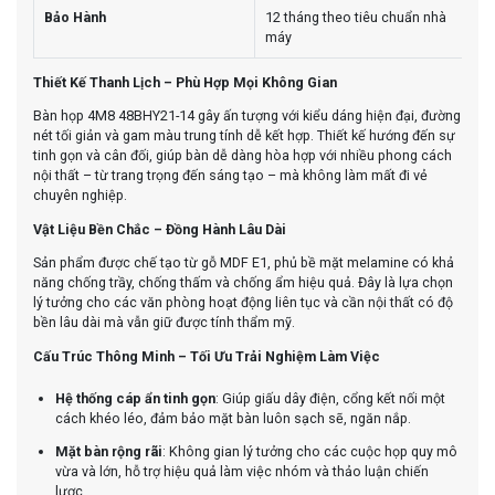
Bảo Hành
12 tháng theo tiêu chuẩn nhà
máy
Thiết Kế Thanh Lịch – Phù Hợp Mọi Không Gian
Bàn họp 4M8 48BHY21-14 gây ấn tượng với kiểu dáng hiện đại, đường
nét tối giản và gam màu trung tính dễ kết hợp. Thiết kế hướng đến sự
tinh gọn và cân đối, giúp bàn dễ dàng hòa hợp với nhiều phong cách
nội thất – từ trang trọng đến sáng tạo – mà không làm mất đi vẻ
chuyên nghiệp.
Vật Liệu Bền Chắc – Đồng Hành Lâu Dài
Sản phẩm được chế tạo từ gỗ MDF E1, phủ bề mặt melamine có khả
năng chống trầy, chống thấm và chống ẩm hiệu quả. Đây là lựa chọn
lý tưởng cho các văn phòng hoạt động liên tục và cần nội thất có độ
bền lâu dài mà vẫn giữ được tính thẩm mỹ.
Cấu Trúc Thông Minh – Tối Ưu Trải Nghiệm Làm Việc
Hệ thống cáp ẩn tinh gọn
: Giúp giấu dây điện, cổng kết nối một
cách khéo léo, đảm bảo mặt bàn luôn sạch sẽ, ngăn nắp.
Mặt bàn rộng rãi
: Không gian lý tưởng cho các cuộc họp quy mô
vừa và lớn, hỗ trợ hiệu quả làm việc nhóm và thảo luận chiến
lược.