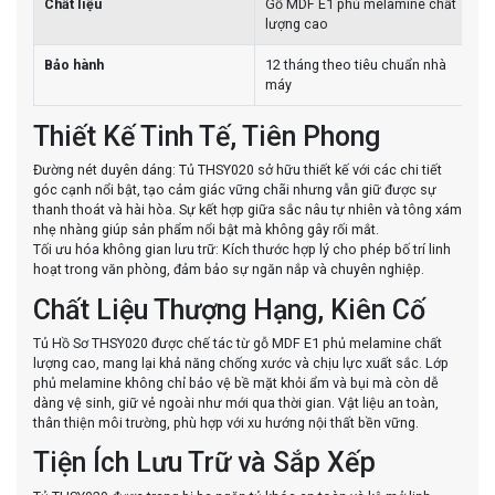
Chất liệu
Gỗ MDF E1 phủ melamine chất
lượng cao
Bảo hành
12 tháng theo tiêu chuẩn nhà
máy
Thiết Kế Tinh Tế, Tiên Phong
Đường nét duyên dáng: Tủ THSY020 sở hữu thiết kế với các chi tiết
góc cạnh nổi bật, tạo cảm giác vững chãi nhưng vẫn giữ được sự
thanh thoát và hài hòa. Sự kết hợp giữa sắc nâu tự nhiên và tông xám
nhẹ nhàng giúp sản phẩm nổi bật mà không gây rối mắt.
Tối ưu hóa không gian lưu trữ: Kích thước hợp lý cho phép bố trí linh
hoạt trong văn phòng, đảm bảo sự ngăn nắp và chuyên nghiệp.
Chất Liệu Thượng Hạng, Kiên Cố
Tủ Hồ Sơ THSY020 được chế tác từ gỗ MDF E1 phủ melamine chất
lượng cao, mang lại khả năng chống xước và chịu lực xuất sắc. Lớp
phủ melamine không chỉ bảo vệ bề mặt khỏi ẩm và bụi mà còn dễ
dàng vệ sinh, giữ vẻ ngoài như mới qua thời gian. Vật liệu an toàn,
thân thiện môi trường, phù hợp với xu hướng nội thất bền vững.
Tiện Ích Lưu Trữ và Sắp Xếp