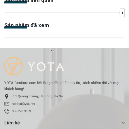
Sản phẩm liên quan
›
-20%
Sản phẩm đã xem
-22%
YOTA furniture cam kết là bạn đồng hành uy tín, trách nhiệm đối với mọi
khách hàng!
701 Quang Trung, Hà Đông, Hà Nội
noithat@yota.vn
036.220.9669
Liên hệ