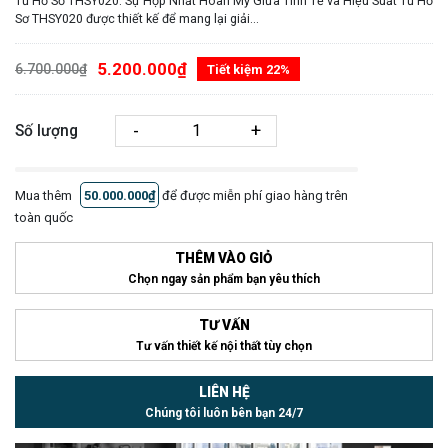
Tủ Hồ Sơ THSY020: Sự Hợp Nhất Hoàn Mỹ Giữa Tinh Tế và Hiệu Suất Tủ Hồ
Sơ THSY020 được thiết kế để mang lại giải...
5.200.000₫
6.700.000₫
Tiết kiệm 22%
-
+
Số lượng
Mua thêm
50.000.000₫
để được miễn phí giao hàng trên
toàn quốc
THÊM VÀO GIỎ
Chọn ngay sản phẩm bạn yêu thích
TƯ VẤN
Tư vấn thiết kế nội thất tùy chọn
LIÊN HỆ
Chúng tôi luôn bên bạn 24/7