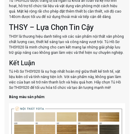
Tủ THSY020 được trang bị ba ngăn tủ khóa an toàn và kệ mở linh
hoạt, hỗ trợ tổ chức tài liệu và vật dụng văn phòng một cách hiệu
quả. Mặt kệ rộng rãi cho phép đặt thêm thiết bị cần thiết, với độ cao
140cm được tối ưu để sử dụng thoải mái và tiếp cận dễ dàng.
THSY – Lựa Chọn Tin Cậy
THSY là thương hiệu danh tiếng với các sản phẩm nội thất văn phòng
chất lượng cao, thiết kế sáng tạo và công năng vượt trội. Tủ Hồ Sơ
THSY020 là minh chứng cho cam kết mang lại những giải pháp lưu
trữ giúp nâng cao không gian làm việc và thể hiện sự chuyên nghiệp.
Kết Luận
Tủ Hồ Sơ THSY020 là sự hợp nhất hoàn mỹ giữa thiết kế tinh tế, vật
liệu kiên cố và tính năng tiện ích. Với sản phẩm này, không gian làm
việc của bạn sẽ trở nên thanh lịch và hiệu quả hơn. Hãy chọn Tủ Hồ
Sơ THSY020 để tối ưu hóa tổ chức và tạo ấn tượng mạnh mẽ!
Bảng màu sản phẩm
: