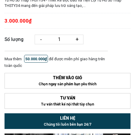
Tủ Hồ Sơ Thấp THSTY34 - Thiết Kế Độc Đáo và Tiện Lợi Tủ Hồ Sơ Thấp
THSTY34 mang đến giải pháp lưu trữ sáng tạo,...
3.000.000₫
-
+
Số lượng
Mua thêm
50.000.000₫
để được miễn phí giao hàng trên
toàn quốc
THÊM VÀO GIỎ
Chọn ngay sản phẩm bạn yêu thích
TƯ VẤN
Tư vấn thiết kế nội thất tùy chọn
LIÊN HỆ
Chúng tôi luôn bên bạn 24/7