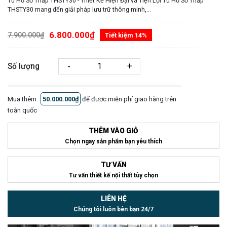
Tủ Hồ Sơ Thấp THSTY30 - Thiết Kế Hiện Đại và Tiện Lợi Tủ Hồ Sơ Thấp
THSTY30 mang đến giải pháp lưu trữ thông minh,...
6.800.000₫
7.900.000₫
Tiết kiệm 14%
-
+
Số lượng
Mua thêm
50.000.000₫
để được miễn phí giao hàng trên
toàn quốc
THÊM VÀO GIỎ
Chọn ngay sản phẩm bạn yêu thích
TƯ VẤN
Tư vấn thiết kế nội thất tùy chọn
LIÊN HỆ
Chúng tôi luôn bên bạn 24/7