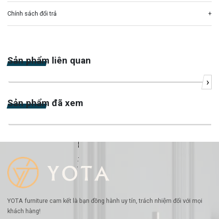
Chính sách đổi trả
Sản phẩm liên quan
›
-18%
Sản phẩm đã xem
-14%
YOTA furniture cam kết là bạn đồng hành uy tín, trách nhiệm đối với mọi
khách hàng!