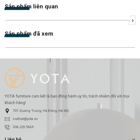
Sản phẩm liên quan
›
-18%
Sản phẩm đã xem
-12%
YOTA furniture cam kết là bạn đồng hành uy tín, trách nhiệm đối với mọi
khách hàng!
701 Quang Trung, Hà Đông, Hà Nội
noithat@yota.vn
036.220.9669
Liên hệ