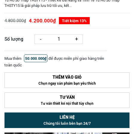
Tủ Hồ Sơ Thấp THSTY15 - Thiết Kế Đa Năng và Tinh Tế Tủ Hồ Sơ Thấp
THSTY15 là giải pháp lưu trữ tối ưu, kết...
4.200.000₫
4.800.000₫
Tiết kiệm 13%
-
+
Số lượng
Mua thêm
50.000.000₫
để được miễn phí giao hàng trên
toàn quốc
THÊM VÀO GIỎ
Chọn ngay sản phẩm bạn yêu thích
TƯ VẤN
Tư vấn thiết kế nội thất tùy chọn
LIÊN HỆ
Chúng tôi luôn bên bạn 24/7