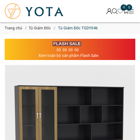
0
0
Trang chủ
Tủ Giám Đốc
Tủ Giám Đốc TGDY046
00
00
00
00
Xem toàn bộ sản phẩm Flash Sale