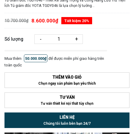
Tủ Giám Đốc TGDY046 - Thiết Kế Sang Trọng và Công Năng Lưu Trữ Tiện
Ích Tủ giám đốc YOTA TGDY046 là lựa chọn lý tưởng...
8.600.000₫
10.700.000₫
Tiết kiệm 20%
-
+
Số lượng
Mua thêm
50.000.000₫
để được miễn phí giao hàng trên
toàn quốc
THÊM VÀO GIỎ
Chọn ngay sản phẩm bạn yêu thích
TƯ VẤN
Tư vấn thiết kế nội thất tùy chọn
LIÊN HỆ
Chúng tôi luôn bên bạn 24/7