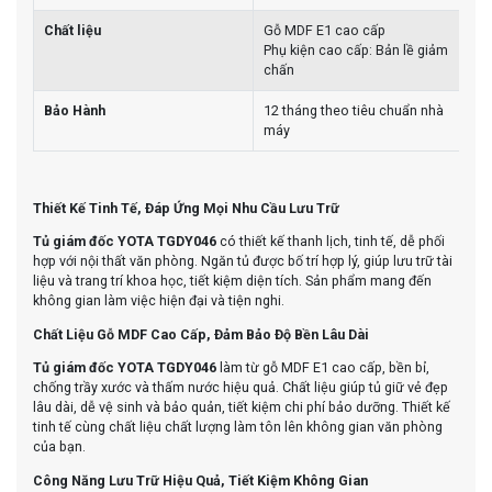
Chất liệu
Gỗ MDF E1 cao cấp
Phụ kiện cao cấp: Bản lề giảm
chấn
Bảo Hành
12 tháng theo tiêu chuẩn nhà
máy
Thiết Kế Tinh Tế, Đáp Ứng Mọi Nhu Cầu Lưu Trữ
Tủ giám đốc YOTA TGDY046
có thiết kế thanh lịch, tinh tế, dễ phối
hợp với nội thất văn phòng. Ngăn tủ được bố trí hợp lý, giúp lưu trữ tài
liệu và trang trí khoa học, tiết kiệm diện tích. Sản phẩm mang đến
không gian làm việc hiện đại và tiện nghi.
Chất Liệu Gỗ MDF Cao Cấp, Đảm Bảo Độ Bền Lâu Dài
Tủ giám đốc YOTA TGDY046
làm từ gỗ MDF E1 cao cấp, bền bỉ,
chống trầy xước và thấm nước hiệu quả. Chất liệu giúp tủ giữ vẻ đẹp
lâu dài, dễ vệ sinh và bảo quản, tiết kiệm chi phí bảo dưỡng. Thiết kế
tinh tế cùng chất liệu chất lượng làm tôn lên không gian văn phòng
của bạn.
Công Năng Lưu Trữ Hiệu Quả, Tiết Kiệm Không Gian