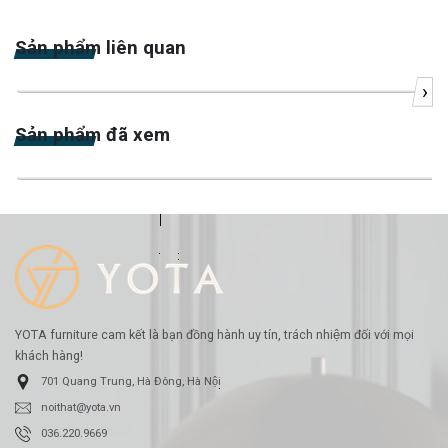
Sản phẩm liên quan
›
-3%
Sản phẩm đã xem
-20%
YOTA furniture cam kết là bạn đồng hành uy tín, trách nhiệm đối với mọi
khách hàng!
701 Quang Trung, Hà Đông, Hà Nội
noithat@yota.vn
036.220.9669