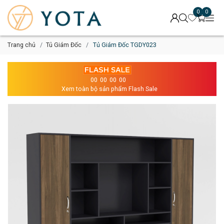
0
0
Trang chủ
Tủ Giám Đốc
Tủ Giám Đốc TGDY023
00
00
00
00
Xem toàn bộ sản phẩm Flash Sale