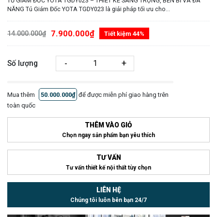
TỦ GIÁM ĐỐC YOTA TGDY023 – THIẾT KẾ SANG TRỌNG, BỀN BỈ VÀ ĐA
NĂNG Tủ Giám Đốc YOTA TGDY023 là giải pháp tối ưu cho...
7.900.000₫
14.000.000₫
Tiết kiệm 44%
-
+
Số lượng
Mua thêm
50.000.000₫
để được miễn phí giao hàng trên
toàn quốc
THÊM VÀO GIỎ
Chọn ngay sản phẩm bạn yêu thích
TƯ VẤN
Tư vấn thiết kế nội thất tùy chọn
LIÊN HỆ
Chúng tôi luôn bên bạn 24/7