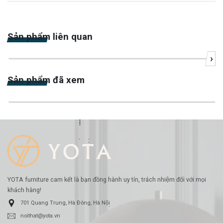
Sản phẩm liên quan
›
-3%
Sản phẩm đã xem
-44%
YOTA furniture cam kết là bạn đồng hành uy tín, trách nhiệm đối với mọi
khách hàng!
701 Quang Trung, Hà Đông, Hà Nội
noithat@yota.vn