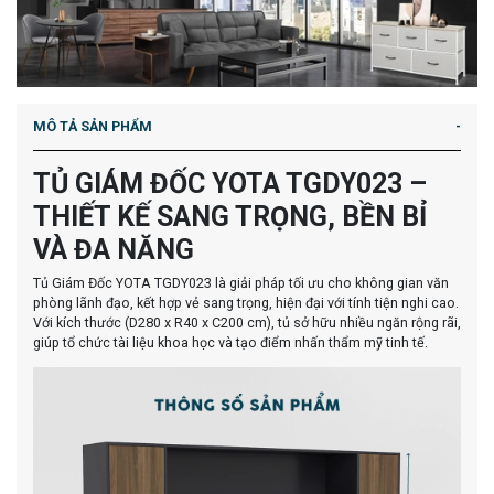
MÔ TẢ SẢN PHẨM
TỦ GIÁM ĐỐC YOTA TGDY023 –
THIẾT KẾ SANG TRỌNG, BỀN BỈ
VÀ ĐA NĂNG
Tủ Giám Đốc YOTA TGDY023 là giải pháp tối ưu cho không gian văn
phòng lãnh đạo, kết hợp vẻ sang trọng, hiện đại với tính tiện nghi cao.
Với kích thước (D280 x R40 x C200 cm), tủ sở hữu nhiều ngăn rộng rãi,
giúp tổ chức tài liệu khoa học và tạo điểm nhấn thẩm mỹ tinh tế.