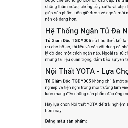
Được chế tác từ gỗ MDF E1 cao cấp,
Tủ Gi
chống thấm nước, chống trầy xước và chịu lự
giúp sản phẩm luôn giữ được vẻ ngoài mới mẻ
nên dễ dàng hơn.
Hệ Thống Ngăn Tủ Đa Nă
Tủ Giám Đốc TGDY005
sở hữu thiết kế đa 
ưu cho hồ sơ, tài liệu và các vật dụng cá n
lý đồ đạc một cách ngăn nắp. Ngoài ra, tủ c
những tài liệu quan trọng, đảm bảo sự yên t
Nội Thất YOTA - Lựa C
Tủ Giám Đốc
TGDY005
không chỉ là một s
nghiệp và tiện nghi trong môi trường làm việ
luôn mang đến những sản phẩm đáp ứng mọi
Hãy lựa chọn Nội thất YOTA để trải nghiệm 
hôm nay!
Bảng màu sản phẩm: