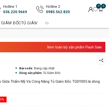
Hotline 1
Hotline 2
0
0
036.220.9669
0985.562.820
 GIÁM ĐỐC
TỦ GIÁM ĐỐC
BÀN TRƯỞNG PHÒNG
BÀN LÀM 
Xem toàn bộ sản phẩm Flash Sale
Barcode:
Đang cập nhật
Dòng sản phẩm:
Tủ Giám Đốc
o Giữa Thẩm Mỹ Và Công Năng Tủ Giám Đốc TGDY005 là dòng
11%