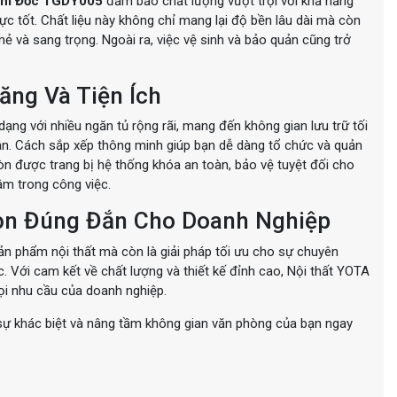
ám Đốc TGDY005
đảm bảo chất lượng vượt trội với khả năng
c tốt. Chất liệu này không chỉ mang lại độ bền lâu dài mà còn
 và sang trọng. Ngoài ra, việc vệ sinh và bảo quản cũng trở
ng Và Tiện Ích
dạng với nhiều ngăn tủ rộng rãi, mang đến không gian lưu trữ tối
hân. Cách sắp xếp thông minh giúp bạn dễ dàng tổ chức và quản
òn được trang bị hệ thống khóa an toàn, bảo vệ tuyệt đối cho
âm trong công việc.
họn Đúng Đắn Cho Doanh Nghiệp
ản phẩm nội thất mà còn là giải pháp tối ưu cho sự chuyên
c. Với cam kết về chất lượng và thiết kế đỉnh cao, Nội thất YOTA
 nhu cầu của doanh nghiệp.
sự khác biệt và nâng tầm không gian văn phòng của bạn ngay