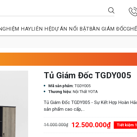
NGHIỆM HAY
LIÊN HỆ
DỰ ÁN NỔI BẬT
BÀN GIÁM ĐỐC
GHẾ
Tủ Giám Đốc TGDY005
Mã sản phẩm:
TGDY005
Thương hiệu:
Nội Thất YOTA
Tủ Giám Đốc TGDY005 - Sự Kết Hợp Hoàn Hả
sản phẩm cao cấp,...
12.500.000₫
14.000.000₫
Tiết kiệm 