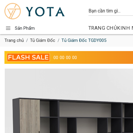
TRANG CHỦ
KINH 
Sản Phẩm
Trang chủ
Tủ Giám Đốc
Tủ Giám Đốc TGDY005
00
00
00
00