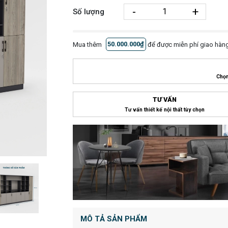
-
+
Số lượng
Mua thêm
50.000.000₫
để được miễn phí giao hàng
Chọn
TƯ VẤN
Tư vấn thiết kế nội thất tùy chọn
MÔ TẢ SẢN PHẨM