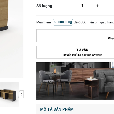
-
+
Số lượng
Mua thêm
50.000.000₫
để được miễn phí giao hàng
Chọn
TƯ VẤN
Tư vấn thiết kế nội thất tùy chọn
›
MÔ TẢ SẢN PHẨM