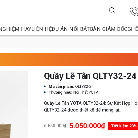
NGHIỆM HAY
LIÊN HỆ
DỰ ÁN NỔI BẬT
BÀN GIÁM ĐỐC
GHẾ
Quầy Lễ Tân QLTY32-24
Mã sản phẩm:
QLTY32-24
Thương hiệu:
Nội Thất YOTA
Quầy Lễ Tân YOTA QLTY32-24: Sự Kết Hợp Ho
QLTY32-24 được thiết kế để mang lại...
5.050.000₫
6.550.000₫
Tiết kiệm 23%