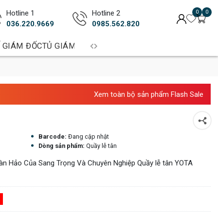
Hotline 1
Hotline 2
0
0
036.220.9669
0985.562.820
 GIÁM ĐỐC
TỦ GIÁM ĐỐC
BÀN TRƯỞNG PHÒNG
BÀN LÀM 
Xem toàn bộ sản phẩm Flash Sale
Barcode:
Đang cập nhật
Dòng sản phẩm:
Quầy lễ tân
àn Hảo Của Sang Trọng Và Chuyên Nghiệp Quầy lễ tân YOTA