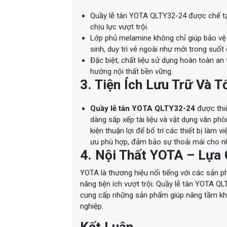
Quầy lễ tân YOTA QLTY32-24 được chế tạ
chịu lực vượt trội.
Lớp phủ melamine không chỉ giúp bảo vệ
sinh, duy trì vẻ ngoài như mới trong suốt 
Đặc biệt, chất liệu sử dụng hoàn toàn an
hướng nội thất bền vững.
3. Tiện Ích Lưu Trữ Và 
Quầy lễ tân YOTA QLTY32-24
được thiế
dàng sắp xếp tài liệu và vật dụng văn ph
kiện thuận lợi để bố trí các thiết bị làm 
ưu phù hợp, đảm bảo sự thoải mái cho nhâ
4. Nội Thất YOTA – Lựa
YOTA là thương hiệu nổi tiếng với các sản ph
năng tiện ích vượt trội. Quầy lễ tân YOTA 
cung cấp những sản phẩm giúp nâng tầm khô
nghiệp.
Kết Luận