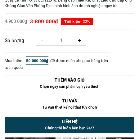
Quầy Lễ Tân YOTA QLTY22-18: Đẳng Cấp Thiết Kế, Chất Liệu Cao Cấp Cho
Không Gian Văn Phòng Định hình hình ảnh doanh nghiệp ngay từ...
3.800.000₫
4.900.000₫
Tiết kiệm 22%
-
+
Số lượng
Mua thêm
50.000.000₫
để được miễn phí giao hàng trên
toàn quốc
THÊM VÀO GIỎ
Chọn ngay sản phẩm bạn yêu thích
TƯ VẤN
Tư vấn thiết kế nội thất tùy chọn
LIÊN HỆ
Chúng tôi luôn bên bạn 24/7