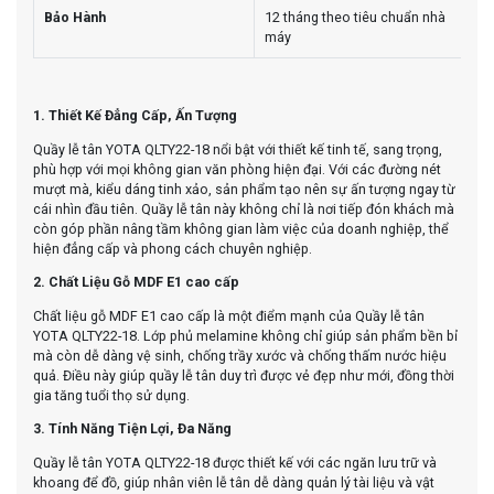
Bảo Hành
12 tháng theo tiêu chuẩn nhà
máy
1. Thiết Kế Đẳng Cấp, Ấn Tượng
Quầy lễ tân YOTA QLTY22-18 nổi bật với thiết kế tinh tế, sang trọng,
phù hợp với mọi không gian văn phòng hiện đại. Với các đường nét
mượt mà, kiểu dáng tinh xảo, sản phẩm tạo nên sự ấn tượng ngay từ
cái nhìn đầu tiên. Quầy lễ tân này không chỉ là nơi tiếp đón khách mà
còn góp phần nâng tầm không gian làm việc của doanh nghiệp, thể
hiện đẳng cấp và phong cách chuyên nghiệp.
2. Chất Liệu Gỗ MDF E1 cao cấp
Chất liệu gỗ MDF E1 cao cấp là một điểm mạnh của Quầy lễ tân
YOTA QLTY22-18. Lớp phủ melamine không chỉ giúp sản phẩm bền bỉ
mà còn dễ dàng vệ sinh, chống trầy xước và chống thấm nước hiệu
quả. Điều này giúp quầy lễ tân duy trì được vẻ đẹp như mới, đồng thời
gia tăng tuổi thọ sử dụng.
3. Tính Năng Tiện Lợi, Đa Năng
Quầy lễ tân YOTA QLTY22-18 được thiết kế với các ngăn lưu trữ và
khoang để đồ, giúp nhân viên lễ tân dễ dàng quản lý tài liệu và vật