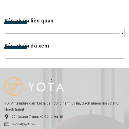
Sản phẩm liên quan
›
-23%
Sản phẩm đã xem
-22%
YOTA furniture cam kết là bạn đồng hành uy tín, trách nhiệm đối với mọi
khách hàng!
701 Quang Trung, Hà Đông, Hà Nội
noithat@yota.vn