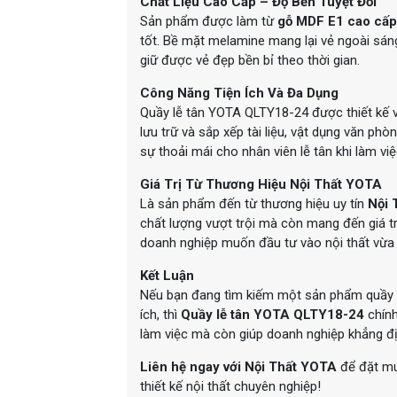
Chất Liệu Cao Cấp – Độ Bền Tuyệt Đối
Sản phẩm được làm từ
gỗ MDF E1 cao cấp
tốt. Bề mặt melamine mang lại vẻ ngoài sáng
giữ được vẻ đẹp bền bỉ theo thời gian.
Công Năng Tiện Ích Và Đa Dụng
Quầy lễ tân YOTA QLTY18-24 được thiết kế với
lưu trữ và sắp xếp tài liệu, vật dụng văn ph
sự thoải mái cho nhân viên lễ tân khi làm việ
Giá Trị Từ Thương Hiệu Nội Thất YOTA
Là sản phẩm đến từ thương hiệu uy tín
Nội 
chất lượng vượt trội mà còn mang đến giá 
doanh nghiệp muốn đầu tư vào nội thất vừa 
Kết Luận
Nếu bạn đang tìm kiếm một sản phẩm quầy lễ 
ích, thì
Quầy lễ tân YOTA QLTY18-24
chín
làm việc mà còn giúp doanh nghiệp khẳng đ
Liên hệ ngay với Nội Thất YOTA
để đặt mu
thiết kế nội thất chuyên nghiệp!