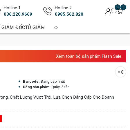
Hotline 1
Hotline 2
0
0
036.220.9669
0985.562.820
 GIÁM ĐỐC
TỦ GIÁM ĐỐC
BÀN TRƯỞNG PHÒNG
BÀN LÀM 
Xem toàn bộ sản phẩm Flash Sale
Barcode:
Đang cập nhật
Dòng sản phẩm:
Quầy lễ tân
ọng, Chất Lượng Vượt Trội, Lựa Chọn Đẳng Cấp Cho Doanh