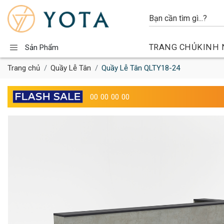
TRANG CHỦ
KINH 
Sản Phẩm
Trang chủ
Quầy Lễ Tân
Quầy Lễ Tân QLTY18-24
00
00
00
00