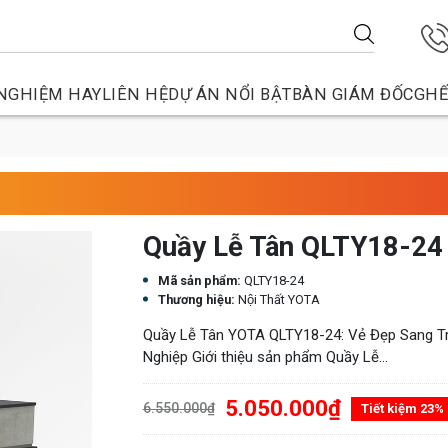
NGHIỆM HAY
LIÊN HỆ
DỰ ÁN NỔI BẬT
BÀN GIÁM ĐỐC
GHẾ
Quầy Lễ Tân QLTY18-24
Mã sản phẩm:
QLTY18-24
Thương hiệu:
Nội Thất YOTA
Quầy Lễ Tân YOTA QLTY18-24: Vẻ Đẹp Sang Tr
Nghiệp Giới thiệu sản phẩm Quầy Lễ...
5.050.000₫
6.550.000₫
Tiết kiệm 23%