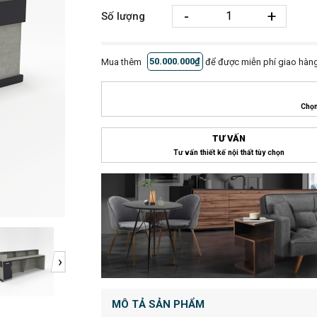
-
+
Số lượng
Mua thêm
50.000.000₫
để được miễn phí giao hàng
Chọn
TƯ VẤN
Tư vấn thiết kế nội thất tùy chọn
›
MÔ TẢ SẢN PHẨM