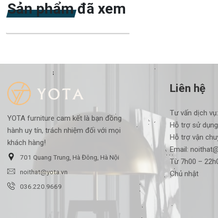
Sản phẩm đã xem
-45%
Liên hệ
Tư vấn dịch vụ
YOTA furniture cam kết là bạn đồng
Hỗ trợ sử dụng
hành uy tín, trách nhiệm đối với mọi
Hỗ trợ vận chu
khách hàng!
Email:
noithat@
701 Quang Trung, Hà Đông, Hà Nội
Từ 7h00 – 22h0
noithat@yota.vn
Chủ nhật
036.220.9669