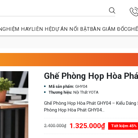
NGHIỆM HAY
LIÊN HỆ
DỰ ÁN NỔI BẬT
BÀN GIÁM ĐỐC
GHẾ
Ghế Phòng Họp Hòa Ph
Mã sản phẩm:
GHY04
Thương hiệu:
Nội Thất YOTA
Ghế Phòng Họp Hòa Phát GHY04 – Kiểu Dáng S
Phòng Họp Hòa Phát GHY04...
1.325.000₫
2.400.000₫
Tiết kiệm 45%