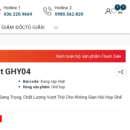
Hotline 1
Hotline 2
0
0
036.220.9669
0985.562.820
 GIÁM ĐỐC
TỦ GIÁM ĐỐC
BÀN TRƯỞNG PHÒNG
BÀN LÀM 
Xem toàn bộ sản phẩm Flash Sale
át GHY04
Barcode:
Đang cập nhật
Dòng sản phẩm:
Ghế họp
ang Trọng, Chất Lượng Vượt Trội Cho Không Gian Hội Họp Ghế