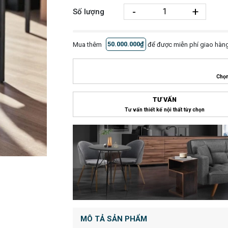
-
+
Số lượng
Mua thêm
50.000.000₫
để được miễn phí giao hàng
Chọn
TƯ VẤN
Tư vấn thiết kế nội thất tùy chọn
MÔ TẢ SẢN PHẨM