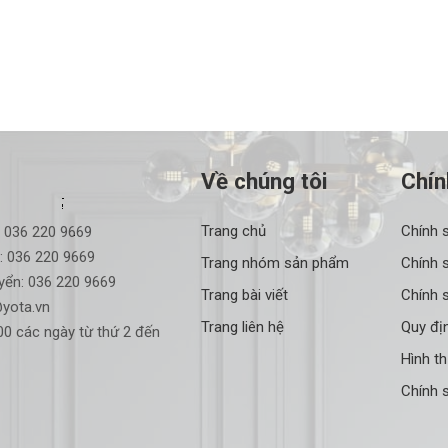
Về chúng tôi
Chín
Trang chủ
Chính 
:
036 220 9669
:
036 220 9669
Trang nhóm sản phẩm
Chính 
yển:
036 220 9669
Trang bài viết
Chính s
yota.vn
Trang liên hệ
Quy đị
0 các ngày từ thứ 2 đến
Hình t
Chính 