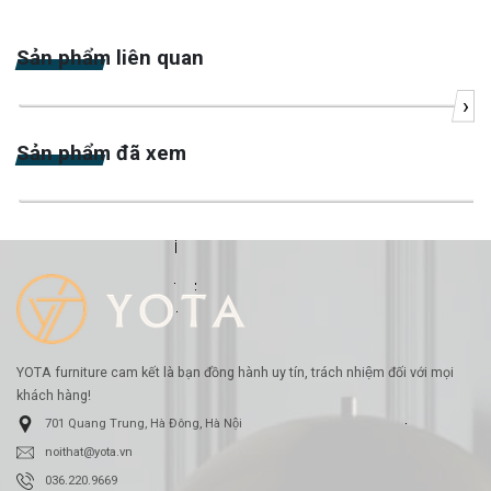
Sản phẩm liên quan
›
-24%
Sản phẩm đã xem
-19%
YOTA furniture cam kết là bạn đồng hành uy tín, trách nhiệm đối với mọi
khách hàng!
701 Quang Trung, Hà Đông, Hà Nội
noithat@yota.vn
036.220.9669