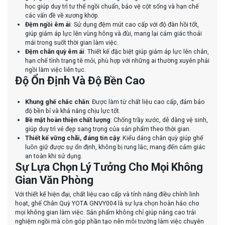
học giúp duy trì tư thế ngồi chuẩn, bảo vệ cột sống và hạn chế
các vấn đề về xương khớp.
Đệm ngồi êm ái
: Sử dụng đệm mút cao cấp với độ đàn hồi tốt,
giúp giảm áp lực lên vùng hông và đùi, mang lại cảm giác thoải
mái trong suốt thời gian làm việc.
Đệm chân quỳ êm ái
: Thiết kế đặc biệt giúp giảm áp lực lên chân,
hạn chế tình trạng tê mỏi, phù hợp với những ai thường xuyên phải
ngồi làm việc liên tục.
Độ Ổn Định Và Độ Bền Cao
Khung ghế chắc chắn
: Được làm từ chất liệu cao cấp, đảm bảo
độ bền bỉ và khả năng chịu lực tốt.
Bề mặt hoàn thiện chất lượng
: Chống trầy xước, dễ dàng vệ sinh,
giúp duy trì vẻ đẹp sang trọng của sản phẩm theo thời gian.
Thiết kế vững chãi, đáng tin cậy
: Kiểu dáng chân quỳ giúp ghế
luôn giữ được sự ổn định, không bị rung lắc, mang đến cảm giác
an toàn khi sử dụng.
Sự Lựa Chọn Lý Tưởng Cho Mọi Không
Gian Văn Phòng
Với thiết kế hiện đại, chất liệu cao cấp và tính năng điều chỉnh linh
hoạt, ghế Chân Quỳ YOTA GNVY004 là sự lựa chọn hoàn hảo cho
mọi không gian làm việc. Sản phẩm không chỉ giúp nâng cao trải
nghiệm ngồi mà còn góp phần tạo nên môi trường làm việc chuyên