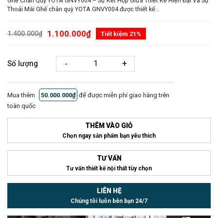
Ghế Chân Quỳ YOTA GNVY004 – Sự Kết Hợp Giữa Thiết Kế Hiện Đại Và Sự
Thoải Mái Ghế chân quỳ YOTA GNVY004 được thiết kế...
1.100.000₫
1.400.000₫
Tiết kiệm 21%
-
+
Số lượng
Mua thêm
50.000.000₫
để được miễn phí giao hàng trên
toàn quốc
THÊM VÀO GIỎ
Chọn ngay sản phẩm bạn yêu thích
TƯ VẤN
Tư vấn thiết kế nội thất tùy chọn
LIÊN HỆ
Chúng tôi luôn bên bạn 24/7