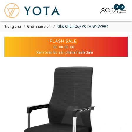
0
0
Trang chủ
Ghế nhân viên
Ghế Chân Quỳ YOTA GNVY004
00
00
00
00
Xem toàn bộ sản phẩm Flash Sale