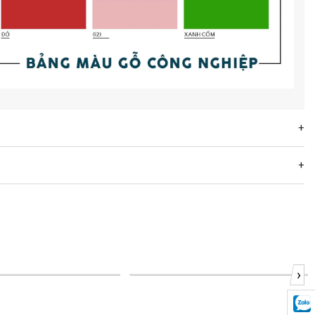
›
-21%