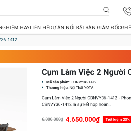
NGHIỆM HAY
LIÊN HỆ
DỰ ÁN NỔI BẬT
BÀN GIÁM ĐỐC
GHẾ
Y36-1412
Cụm Làm Việc 2 Người
Mã sản phẩm:
CBNVY36-1412
Thương hiệu:
Nội Thất YOTA
Cụm Làm Việc 2 Người CBNVY36-1412 - Phong 
CBNVY36-1412 là sự kết hợp hoàn...
4.650.000₫
6.000.000₫
Tiết kiệm 23%