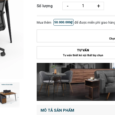
-
+
Số lượng
Mua thêm
50.000.000₫
để được miễn phí giao hàng
Chọn
TƯ VẤN
Tư vấn thiết kế nội thất tùy chọn
MÔ TẢ SẢN PHẨM