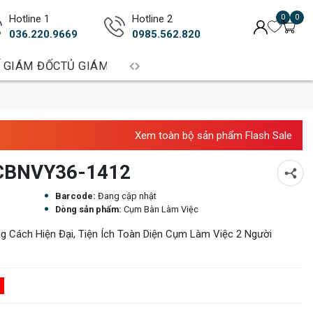
Hotline 1
Hotline 2
0
0
036.220.9669
0985.562.820
 GIÁM ĐỐC
TỦ GIÁM ĐỐC
BÀN TRƯỞNG PHÒNG
BÀN LÀM 
Xem toàn bộ sản phẩm Flash Sale
 CBNVY36-1412
Barcode:
Đang cập nhật
Dòng sản phẩm:
Cụm Bàn Làm Việc
Cách Hiện Đại, Tiện Ích Toàn Diện Cụm Làm Việc 2 Người