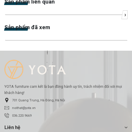
Sản phẩm liên quan
›
-23%
Sản phẩm đã xem
-21%
YOTA furniture cam kết là bạn đồng hành uy tín, trách nhiệm đối với mọi
khách hàng!
701 Quang Trung, Hà Đông, Hà Nội
noithat@yota.vn
036.220.9669
Liên hệ