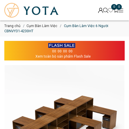
0
0
Trang chủ
Cụm Bàn Làm Việc
Cụm Bàn Làm Việc 6 Người
CBNVY31-4230HT
00
00
00
00
Xem toàn bộ sản phẩm Flash Sale