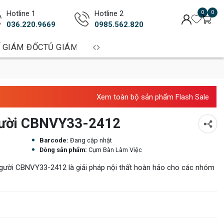
Hotline 1
Hotline 2
0
0
036.220.9669
0985.562.820
 GIÁM ĐỐC
TỦ GIÁM ĐỐC
BÀN TRƯỞNG PHÒNG
BÀN LÀM 
Xem toàn bộ sản phẩm Flash Sale
gười CBNVY33-2412
Barcode:
Đang cập nhật
Dòng sản phẩm:
Cụm Bàn Làm Việc
gười CBNVY33-2412 là giải pháp nội thất hoàn hảo cho các nhóm