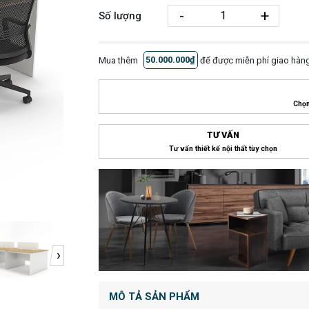
-
+
Số lượng
Mua thêm
50.000.000₫
để được miễn phí giao hàng
Chọn
TƯ VẤN
Tư vấn thiết kế nội thất tùy chọn
›
MÔ TẢ SẢN PHẨM