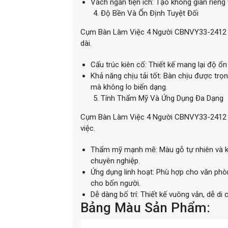
Vách ngăn tiện ích: Tạo không gian riêng 
Độ Bền Và Ổn Định Tuyệt Đối
Cụm Bàn Làm Việc 4 Người CBNVY33-2412 đư
dài.
Cấu trúc kiên cố: Thiết kế mang lại độ ổn
Khả năng chịu tải tốt: Bàn chịu được trọ
mà không lo biến dạng.
Tính Thẩm Mỹ Và Ứng Dụng Đa Dạng
Cụm Bàn Làm Việc 4 Người CBNVY33-2412 kh
việc.
Thẩm mỹ mạnh mẽ: Màu gỗ tự nhiên và kh
chuyên nghiệp.
Ứng dụng linh hoạt: Phù hợp cho văn ph
cho bốn người.
Dễ dàng bố trí: Thiết kế vuông vắn, dễ di
Bảng Màu Sản Phẩm: