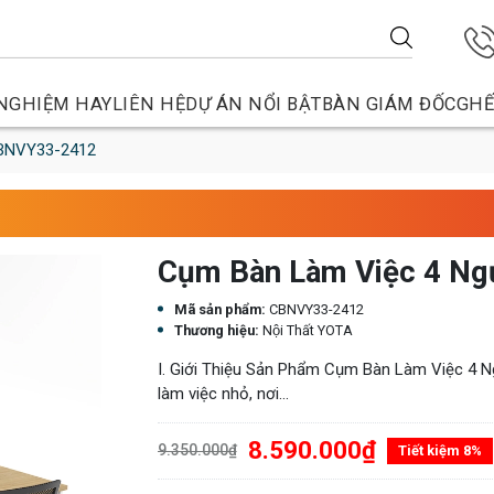
NGHIỆM HAY
LIÊN HỆ
DỰ ÁN NỔI BẬT
BÀN GIÁM ĐỐC
GHẾ
CBNVY33-2412
Cụm Bàn Làm Việc 4 N
Mã sản phẩm:
CBNVY33-2412
Thương hiệu:
Nội Thất YOTA
I. Giới Thiệu Sản Phẩm Cụm Bàn Làm Việc 4 N
làm việc nhỏ, nơi...
8.590.000₫
9.350.000₫
Tiết kiệm 8%