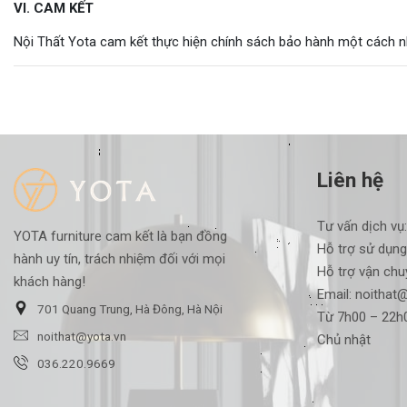
VI. CAM KẾT
Nội Thất Yota cam kết thực hiện chính sách bảo hành một cách n
Liên hệ
Tư vấn dịch vụ
YOTA furniture cam kết là bạn đồng
Hỗ trợ sử dụng
hành uy tín, trách nhiệm đối với mọi
Hỗ trợ vận chu
khách hàng!
Email:
noithat@
701 Quang Trung, Hà Đông, Hà Nội
Từ 7h00 – 22h0
noithat@yota.vn
Chủ nhật
036.220.9669