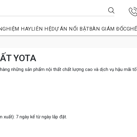
NGHIỆM HAY
LIÊN HỆ
DỰ ÁN NỔI BẬT
BÀN GIÁM ĐỐC
GHẾ
HẤT YOTA
hàng những sản phẩm nội thất chất lượng cao và dịch vụ hậu mãi tốt
 xuất): 7 ngày kể từ ngày lắp đặt.