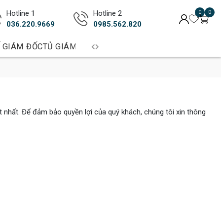
Hotline 1
Hotline 2
0
0
036.220.9669
0985.562.820
 GIÁM ĐỐC
TỦ GIÁM ĐỐC
BÀN TRƯỞNG PHÒNG
BÀN LÀM 
 nhất. Để đảm bảo quyền lợi của quý khách, chúng tôi xin thông