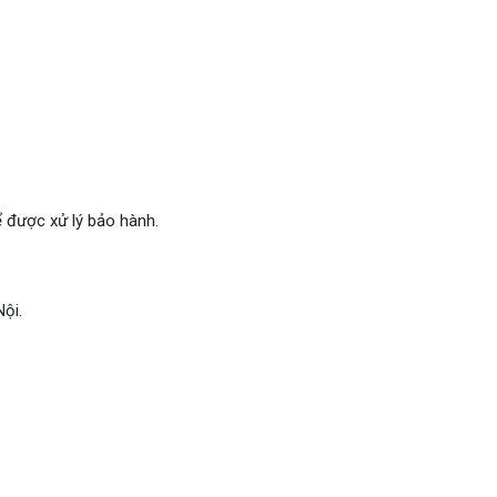
ể được xử lý bảo hành.
ội.