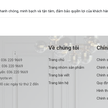
hanh chóng, minh bạch và tận tâm, đảm bảo quyền lợi của khách hà
Về chúng tôi
Chín
Trang chủ
Chính 
:
036 220 9669
:
036 220 9669
Trang nhóm sản phẩm
Chính 
yển:
036 220 9669
Trang bài viết
Chính s
yota.vn
Trang liên hệ
Quy đị
0 các ngày từ thứ 2 đến
Hình t
Chính 