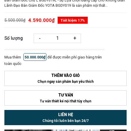
Bàn Giám Đốc Chữ L BGDY019L - Sự Lựa Chọn Đẳng Cấp Cho Không Gian
Lãnh Đạo Bàn Giám Đốc YOTA BGDY019 là sản phẩm nội thất...
4.590.000₫
5.500.000₫
Tiết kiệm 17%
-
+
Số lượng
Mua thêm
50.000.000₫
để được miễn phí giao hàng trên
toàn quốc
THÊM VÀO GIỎ
Chọn ngay sản phẩm bạn yêu thích
TƯ VẤN
Tư vấn thiết kế nội thất tùy chọn
LIÊN HỆ
Chúng tôi luôn bên bạn 24/7