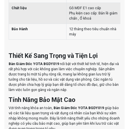
Chất liệu
Gỗ
MDF E1 cao cấp
Phụ kiện cao cấp: Bản lề giảm
chấn , Ổ khoá
Bảo Hành
12 tháng theo tiêu chuẩn nhà
máy
Thiết Kế Sang Trọng và Tiện Lợi
Bàn Giám Đốc YOTA BGDY019
nổi bật với thiết kế tinh tế, hiện đại và
rất phù hợp với các không gian làm việc chuyên nghiệp. Sản phẩm
được trang bị một tủ phụ rộng rãi, mang lại không gian lưu trữ lý
tưởng cho tài liệu, hồ sơ và các vật dụng văn phòng. Các ngăn tủ
được phân chia hợp lý giúp bạn dễ dàng tổ chức đồ đạc, giữ cho bàn
làm việc luôn gọn gàng và ngăn nắp.
Tính Năng Bảo Mật Cao
Với tính năng khóa an toàn,
Bàn Giám Đốc YOTA BGDY019
giúp bảo
vệ các tài liệu quan trọng và vật dụng cá nhân của bạn khỏi sự xâm
nhập không mong muốn. Đây là tính năng thiết yếu cho những doanh
nghiệp có yêu cầu bảo mật cao, giúp bạn yên tâm khi lưu trữ các vật
dụng quan trọng trong tủ phụ.