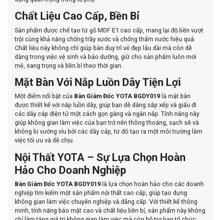
Chất Liệu Cao Cấp, Bền Bỉ
Sản phẩm được chế tạo từ gỗ
MDF E1 cao cấp
, mang lại độ bền vượt
trội cùng khả năng chống trầy xước và chống thấm nước hiệu quả.
Chất liệu này không chỉ giúp bàn duy trì vẻ đẹp lâu dài mà còn dễ
dàng trong việc vệ sinh và bảo dưỡng, giữ cho sản phẩm luôn mới
mẻ, sang trọng và bền bỉ theo thời gian.
Mặt Bàn Với Nắp Luồn Dây Tiện Lợi
Một điểm nổi bật của
Bàn Giám Đốc YOTA BGDY019
là mặt bàn
được thiết kế với nắp luồn dây, giúp bạn dễ dàng sắp xếp và giấu đi
các dây cáp điện tử một cách gọn gàng và ngăn nắp. Tính năng này
giúp không gian làm việc của bạn trở nên thông thoáng, sạch sẽ và
không bị vướng víu bởi các dây cáp, từ đó tạo ra một môi trường làm
việc tối ưu và dễ chịu.
Nội Thất YOTA – Sự Lựa Chọn Hoàn
Hảo Cho Doanh Nghiệp
Bàn Giám Đốc YOTA BGDY019
là lựa chọn hoàn hảo cho các doanh
nghiệp tìm kiếm một sản phẩm nội thất cao cấp, giúp tạo dựng
không gian làm việc chuyên nghiệp và đẳng cấp. Với thiết kế thông
minh, tính năng bảo mật cao và chất liệu bền bỉ, sản phẩm này không
chỉ làm tăng giá trị không gian làm việc mà còn hỗ trợ bạn tổ chức