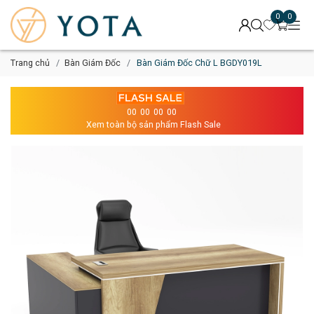
0
0
Trang chủ
Bàn Giám Đốc
Bàn Giám Đốc Chữ L BGDY019L
00
00
00
00
Xem toàn bộ sản phẩm Flash Sale