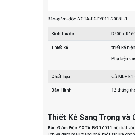
Bàn-giám-đốc-YOTA-BGDY011-2008L-1
Kích thước
D200 x R16
Thiết kế
thiết kế hi
Phụ kiện ca
Chất liệu
Gỗ
MDF E1 
Bảo Hành
12 tháng th
Thiết Kế Sang Trọng và
Bàn Giám Đốc YOTA BGDY011
nổi bật vớ
lịch và gam màu trang nhã, một sự lựa chọ