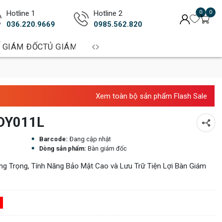
Hotline 1
Hotline 2
0
0
036.220.9669
0985.562.820
 GIÁM ĐỐC
TỦ GIÁM ĐỐC
BÀN TRƯỞNG PHÒNG
BÀN LÀM 
Xem toàn bộ sản phẩm Flash Sale
GDY011L
Barcode:
Đang cập nhật
Dòng sản phẩm:
Bàn giám đốc
g Trọng, Tính Năng Bảo Mật Cao và Lưu Trữ Tiện Lợi Bàn Giám