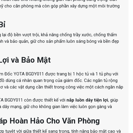
 mỹ cho căn phòng mà còn góp phần xây dựng một môi trường
Bỉ
 lại độ bền vượt trội, khả năng chống trầy xước, chống thấm
nh và bảo quản, giữ cho sản phẩm luôn sáng bóng và bền đẹp
Lợi và Bảo Mật
ám Đốc YOTA BGDY011 được trang bị 1 hộc tủ và 1 tủ phụ với
và đồ dùng cá nhân quan trọng của giám đốc. Các ngăn tủ rộng
ồ sơ và các vật dụng cần thiết trong công việc một cách ngăn nắp
A BGDY011 còn được thiết kế với
nắp luồn dây tiện lợi
, giúp
à dây mạng, giữ cho không gian làm việc luôn gọn gàng và
háp Hoàn Hảo Cho Văn Phòng
ợp tuyệt vời giữa thiết kế sang trọng, tính năng bảo mật cao và