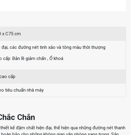
0 x C75 cm
ện đại, các đường nét tinh xảo và tông màu thời thượng
o cấp: Bản lề giảm chấn , Ổ khoá
cao cấp
eo tiêu chuẩn nhà máy
 Chắc Chắn
i thiết kế đậm chất hiện đại, thể hiện qua những đường nét thanh
n hoàn hảo cho những không gian văn phòng sang trọng. Sản