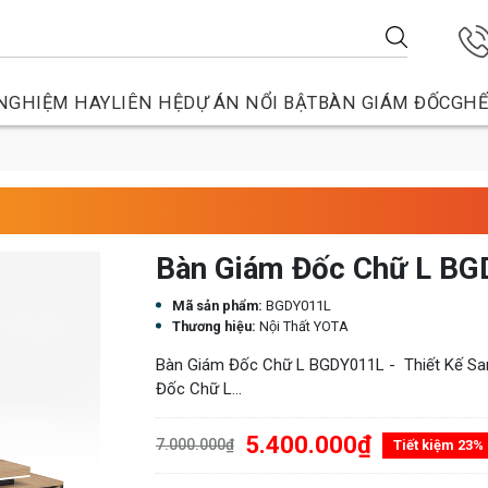
NGHIỆM HAY
LIÊN HỆ
DỰ ÁN NỔI BẬT
BÀN GIÁM ĐỐC
GHẾ
Bàn Giám Đốc Chữ L B
Mã sản phẩm:
BGDY011L
Thương hiệu:
Nội Thất YOTA
Bàn Giám Đốc Chữ L BGDY011L - Thiết Kế San
Đốc Chữ L...
5.400.000₫
7.000.000₫
Tiết kiệm 23%