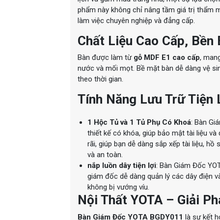
phẩm này không chỉ nâng tầm giá trị thẩm
làm việc chuyên nghiệp và đẳng cấp.
Chất Liệu Cao Cấp, Bền 
Bàn được làm từ
gỗ
MDF E1 cao cấp
, mang
nước và mối mọt. Bề mặt bàn dễ dàng vệ si
theo thời gian.
Tính Năng Lưu Trữ Tiện 
1 Hộc Tủ và 1 Tủ Phụ Có Khoá
: Bàn Gi
thiết kế có khóa, giúp bảo mật tài liệu 
rãi, giúp bạn dễ dàng sắp xếp tài liệu, h
và an toàn.
nắp luồn dây tiện lợi
: Bàn Giám Đốc YOT
giám đốc dễ dàng quản lý các dây điện v
không bị vướng víu.
Nội Thất YOTA – Giải P
Bàn Giám Đốc YOTA BGDY011
là sự kết h