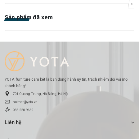
›
-23%
Sản phẩm đã xem
-23%
YOTA furniture cam kết là bạn đồng hành uy tín, trách nhiệm đối với mọi
khách hàng!
701 Quang Trung, Hà Đông, Hà Nội
noithat@yota.vn
036.220.9669
Liên hệ