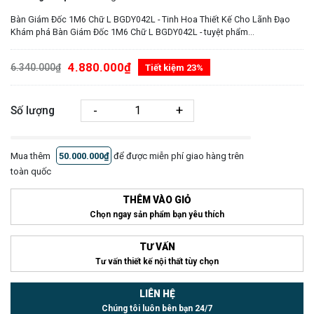
Bàn Giám Đốc 1M6 Chữ L BGDY042L - Tinh Hoa Thiết Kế Cho Lãnh Đạo
Khám phá Bàn Giám Đốc 1M6 Chữ L BGDY042L - tuyệt phẩm...
4.880.000₫
6.340.000₫
Tiết kiệm 23%
-
+
Số lượng
Mua thêm
50.000.000₫
để được miễn phí giao hàng trên
toàn quốc
THÊM VÀO GIỎ
Chọn ngay sản phẩm bạn yêu thích
TƯ VẤN
Tư vấn thiết kế nội thất tùy chọn
LIÊN HỆ
Chúng tôi luôn bên bạn 24/7