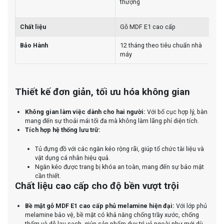
thượng
Chất liệu
Gỗ MDF E1 cao cấp
Bảo Hành
12 tháng theo tiêu chuẩn nhà
máy
Thiết kế đơn giản, tối ưu hóa không gian
Không gian làm việc dành cho hai người:
Với bố cục hợp lý, bàn
mang đến sự thoải mái tối đa mà không làm lãng phí diện tích.
Tích hợp hệ thống lưu trữ:
Tủ đựng đồ với các ngăn kéo rộng rãi, giúp tổ chức tài liệu và
vật dụng cá nhân hiệu quả.
Ngăn kéo được trang bị khóa an toàn, mang đến sự bảo mật
cần thiết.
Chất liệu cao cấp cho độ bền vượt trội
Bề mặt gỗ MDF E1 cao cấp phủ melamine hiện đại:
Với lớp phủ
melamine bảo vệ, bề mặt có khả năng chống trầy xước, chống
thấm và dễ lau sạch, giúp sản phẩm duy trì vẻ ngoài như mới dù